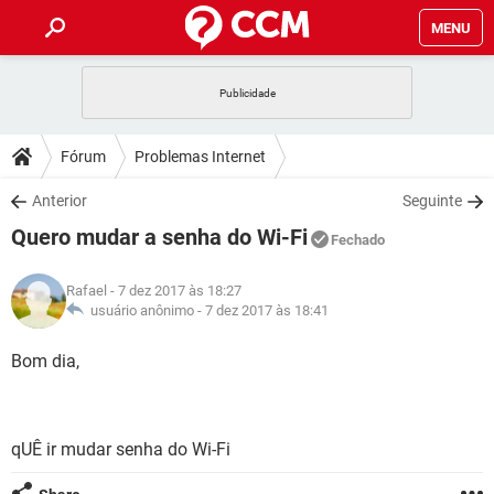
MENU
INÍCIO
JOGOS
WHATSAPP
DICAS
Fórum
Problemas Internet
CELULAR
FACEBOOK
JOGOS
WHATSAPP
DOWNLOADS
Anterior
Seguinte
OUTLOOK
EXCEL
CELULAR
FACEBOOK
Quero mudar a senha do Wi-Fi
INSTAGRAM
JOGOS
GMAIL
WHATSAPP
Fechado
FÓRUM
OUTLOOK
EXCEL
GUIA DE COMPRAS
CELULAR
FACEBOOK
Rafael
- 7 dez 2017 às 18:27
INSTAGRAM
JOGOS
GMAIL
WHATSAPP
GLOSSÁRIO
usuário anônimo -
7 dez 2017 às 18:41
OUTLOOK
EXCEL
GUIA DE COMPRAS
CELULAR
FACEBOOK
INSTAGRAM
JOGOS
GMAIL
WHATSAPP
Bom dia,
OUTLOOK
EXCEL
GUIA DE COMPRAS
CELULAR
FACEBOOK
INSTAGRAM
GMAIL
OUTLOOK
EXCEL
GUIA DE COMPRAS
qUÊ ir mudar senha do Wi-Fi
INSTAGRAM
GMAIL