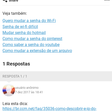
Share
GUIA DE COMPRAS
Veja também:
Quero mudar a senha do Wi-Fi
Senha de wi-fi difícil
Mudar senha do hotmail
Como mudar a senha do pinterest
Como saber a senha do youtube
Como mudar a extensão de um arquivo
1 Respostas
RESPOSTA 1 / 1
usuário anônimo
7 dez 2017 às 18:41
Leia esta dica:
https://br.ccm.net/faq/35036-como-descobrir-e-ip-do-