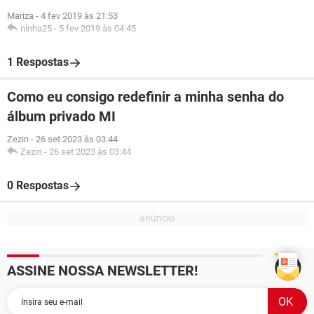
Mariza
-
4 fev 2019 às 21:53
ninha25
-
5 fev 2019 às 04:45
1 Respostas
Como eu consigo redefinir a minha senha do
álbum privado MI
Zezin
-
26 set 2023 às 03:44
Zezin
-
26 set 2023 às 03:44
0 Respostas
ASSINE NOSSA NEWSLETTER!