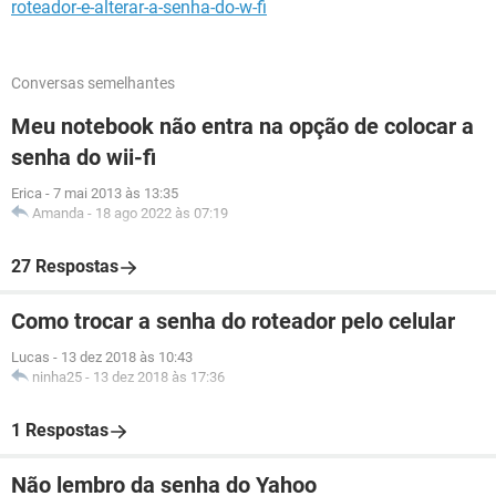
roteador-e-alterar-a-senha-do-w-fi
Conversas semelhantes
Meu notebook não entra na opção de colocar a
senha do wii-fi
Erica
-
7 mai 2013 às 13:35
Amanda
-
18 ago 2022 às 07:19
27 Respostas
Como trocar a senha do roteador pelo celular
Lucas
-
13 dez 2018 às 10:43
ninha25
-
13 dez 2018 às 17:36
1 Respostas
Não lembro da senha do Yahoo