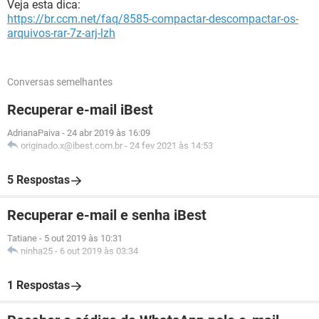
Veja esta dica:
https://br.ccm.net/faq/8585-compactar-descompactar-os-
arquivos-rar-7z-arj-lzh
Conversas semelhantes
Recuperar e-mail iBest
AdrianaPaiva
-
24 abr 2019 às 16:09
originado.x@ibest.com.br
-
24 fev 2021 às 14:53
5 Respostas
Recuperar e-mail e senha iBest
Tatiane
-
5 out 2019 às 10:31
ninha25
-
6 out 2019 às 03:34
1 Respostas