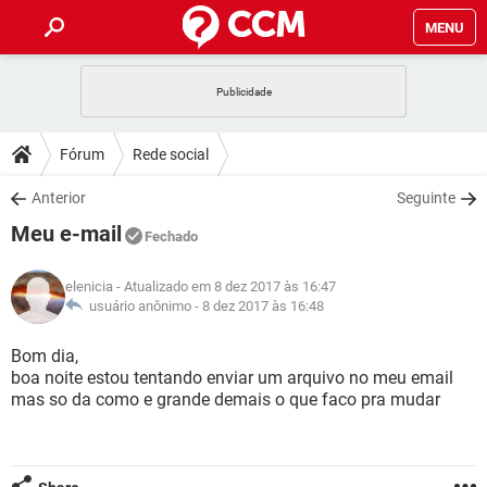
MENU
INÍCIO
JOGOS
WHATSAPP
DICAS
Fórum
Rede social
CELULAR
FACEBOOK
JOGOS
WHATSAPP
DOWNLOADS
Anterior
Seguinte
OUTLOOK
EXCEL
CELULAR
FACEBOOK
Meu e-mail
INSTAGRAM
JOGOS
GMAIL
WHATSAPP
Fechado
FÓRUM
OUTLOOK
EXCEL
GUIA DE COMPRAS
CELULAR
FACEBOOK
elenicia
- Atualizado em 8 dez 2017 às 16:47
INSTAGRAM
JOGOS
GMAIL
WHATSAPP
GLOSSÁRIO
usuário anônimo -
8 dez 2017 às 16:48
OUTLOOK
EXCEL
GUIA DE COMPRAS
CELULAR
FACEBOOK
INSTAGRAM
JOGOS
GMAIL
WHATSAPP
Bom dia,
OUTLOOK
EXCEL
boa noite estou tentando enviar um arquivo no meu email
GUIA DE COMPRAS
CELULAR
FACEBOOK
mas so da como e grande demais o que faco pra mudar
INSTAGRAM
GMAIL
OUTLOOK
EXCEL
GUIA DE COMPRAS
INSTAGRAM
GMAIL