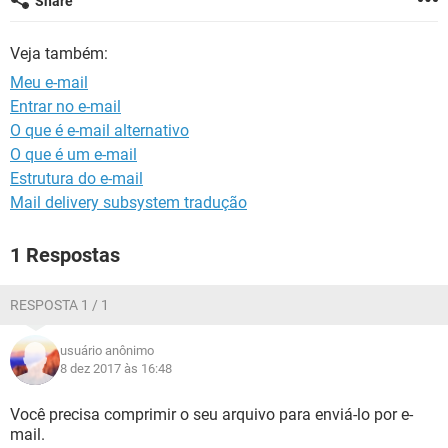
Share
GUIA DE COMPRAS
Veja também:
Meu e-mail
Entrar no e-mail
O que é e-mail alternativo
O que é um e-mail
Estrutura do e-mail
Mail delivery subsystem tradução
1 Respostas
RESPOSTA 1 / 1
usuário anônimo
8 dez 2017 às 16:48
Você precisa comprimir o seu arquivo para enviá-lo por e-
mail.