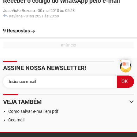
Receber o código do WhatsApp pelo e-mail
JoseVictorBezerra
-
30 mai 2018 às 05:43
Kaylane
-
8 jan 2021 às 20:59
9 Respostas
ASSINE NOSSA NEWSLETTER!
VEJA TAMBÉM
Como salvar e-mail em pdf
Cco mail