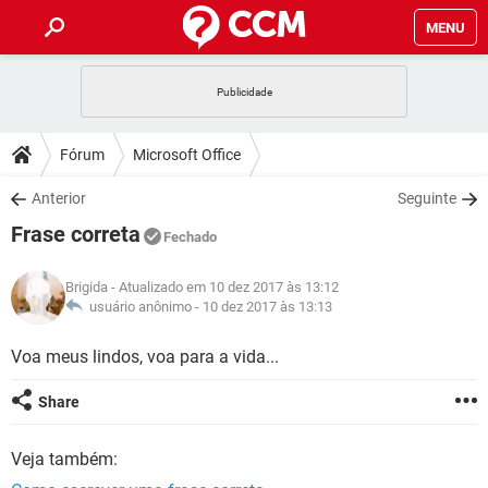
MENU
INÍCIO
JOGOS
WHATSAPP
DICAS
Fórum
Microsoft Office
CELULAR
FACEBOOK
JOGOS
WHATSAPP
DOWNLOADS
Anterior
Seguinte
OUTLOOK
EXCEL
CELULAR
FACEBOOK
Frase correta
INSTAGRAM
JOGOS
GMAIL
WHATSAPP
Fechado
FÓRUM
OUTLOOK
EXCEL
GUIA DE COMPRAS
CELULAR
FACEBOOK
Brigida
- Atualizado em 10 dez 2017 às 13:12
INSTAGRAM
JOGOS
GMAIL
WHATSAPP
GLOSSÁRIO
usuário anônimo -
10 dez 2017 às 13:13
OUTLOOK
EXCEL
GUIA DE COMPRAS
CELULAR
FACEBOOK
INSTAGRAM
JOGOS
GMAIL
WHATSAPP
Voa meus lindos, voa para a vida...
OUTLOOK
EXCEL
GUIA DE COMPRAS
CELULAR
FACEBOOK
Share
INSTAGRAM
GMAIL
OUTLOOK
EXCEL
GUIA DE COMPRAS
Veja também:
INSTAGRAM
GMAIL