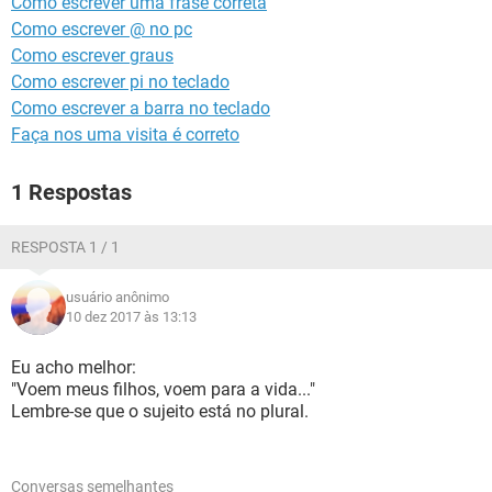
Como escrever uma frase correta
GUIA DE COMPRAS
Como escrever @ no pc
Como escrever graus
Como escrever pi no teclado
Como escrever a barra no teclado
Faça nos uma visita é correto
1 Respostas
RESPOSTA 1 / 1
usuário anônimo
10 dez 2017 às 13:13
Eu acho melhor:
"Voem meus filhos, voem para a vida..."
Lembre-se que o sujeito está no plural.
Conversas semelhantes