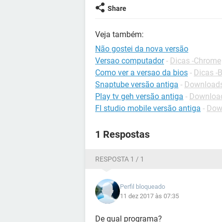
Share
Veja também:
Não gostei da nova versão
Versao computador
-
Dicas -Chrome
Como ver a versao da bios
-
Dicas -
Snaptube versão antiga
-
Downloads
Play tv geh versão antiga
-
Downloads
Fl studio mobile versão antiga
-
Down
1 Respostas
RESPOSTA 1 / 1
Perfil bloqueado
11 dez 2017 às 07:35
De qual programa?