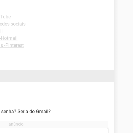
uTube
edes sociais
il
-Hotmail
s -Pinterest
 senha? Seria do Gmail?