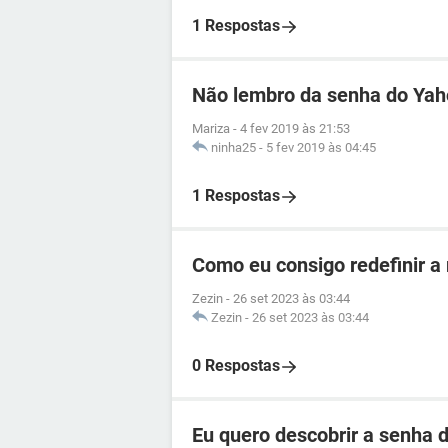
1 Respostas
Não lembro da senha do Ya
Mariza
-
4 fev 2019 às 21:53
ninha25
-
5 fev 2019 às 04:45
1 Respostas
Como eu consigo redefinir a
Zezin
-
26 set 2023 às 03:44
Zezin
-
26 set 2023 às 03:44
0 Respostas
Eu quero descobrir a senha d