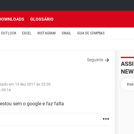
DOWNLOADS
GLOSSÁRIO
OUTLOOK
EXCEL
INSTAGRAM
GMAIL
GUIA DE COMPRAS
Seguinte
ASS
NEW
izado em 13 dez 2017 às 22:20
s 05:14
 estou sem o google e faz falta