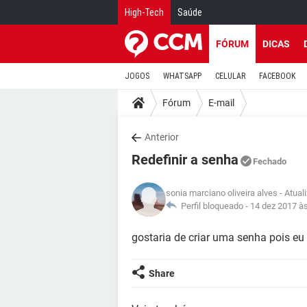
High-Tech
Saúde
FÓRUM
DICAS
JOGOS
WHATSAPP
CELULAR
FACEBOOK
Fórum
E-mail
Anterior
Redefinir a senha
Fechado
sonia marciano oliveira alves
- Atual
Perfil bloqueado -
14 dez 2017 à
gostaria de criar uma senha pois eu
Share