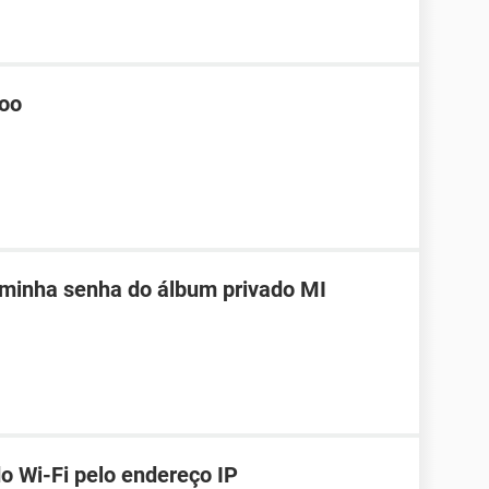
hoo
 minha senha do álbum privado MI
o Wi-Fi pelo endereço IP