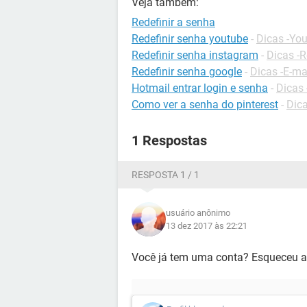
Veja também:
Redefinir a senha
Redefinir senha youtube
-
Dicas -Yo
Redefinir senha instagram
-
Dicas -R
Redefinir senha google
-
Dicas -E-ma
Hotmail entrar login e senha
-
Dicas 
Como ver a senha do pinterest
-
Dica
1 Respostas
RESPOSTA 1 / 1
usuário anônimo
13 dez 2017 às 22:21
Você já tem uma conta? Esqueceu a