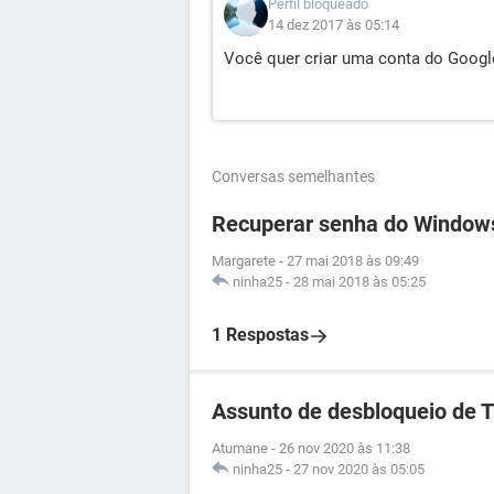
Perfil bloqueado
14 dez 2017 às 05:14
Você quer criar uma conta do Google
Conversas semelhantes
Recuperar senha do Window
Margarete
-
27 mai 2018 às 09:49
ninha25
-
28 mai 2018 às 05:25
1 Respostas
Assunto de desbloqueio de 
Atumane
-
26 nov 2020 às 11:38
ninha25
-
27 nov 2020 às 05:05