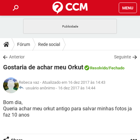
MENU
INÍCIO
JOGOS
WHATSAPP
DICAS
Fórum
Rede social
CELULAR
FACEBOOK
JOGOS
WHATSAPP
DOWNLOADS
Anterior
Seguinte
OUTLOOK
EXCEL
CELULAR
FACEBOOK
Gostaria de achar meu Orkut
INSTAGRAM
JOGOS
GMAIL
WHATSAPP
Resolvido
/Fechado
FÓRUM
OUTLOOK
EXCEL
GUIA DE COMPRAS
CELULAR
FACEBOOK
Rebeca vaz
- Atualizado em 16 dez 2017 às 14:43
INSTAGRAM
JOGOS
GMAIL
WHATSAPP
GLOSSÁRIO
usuário anônimo -
16 dez 2017 às 14:44
OUTLOOK
EXCEL
GUIA DE COMPRAS
CELULAR
FACEBOOK
INSTAGRAM
JOGOS
GMAIL
WHATSAPP
Bom dia,
OUTLOOK
EXCEL
Queria achar meu orkut antigo para salvar minhas fotos ja
GUIA DE COMPRAS
CELULAR
FACEBOOK
faz 10 anos
INSTAGRAM
GMAIL
OUTLOOK
EXCEL
GUIA DE COMPRAS
INSTAGRAM
GMAIL