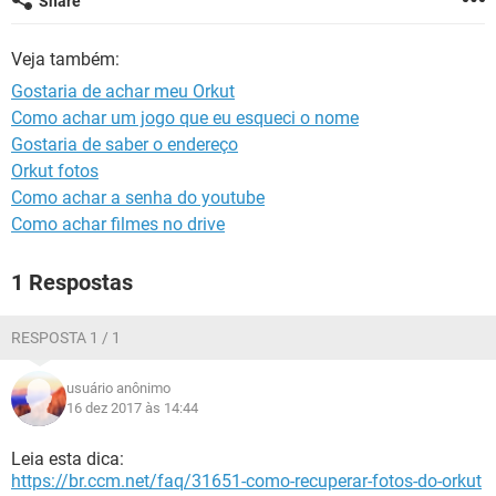
Share
GUIA DE COMPRAS
Veja também:
Gostaria de achar meu Orkut
Como achar um jogo que eu esqueci o nome
Gostaria de saber o endereço
Orkut fotos
Como achar a senha do youtube
Como achar filmes no drive
1 Respostas
RESPOSTA 1 / 1
usuário anônimo
16 dez 2017 às 14:44
Leia esta dica:
https://br.ccm.net/faq/31651-como-recuperar-fotos-do-orkut