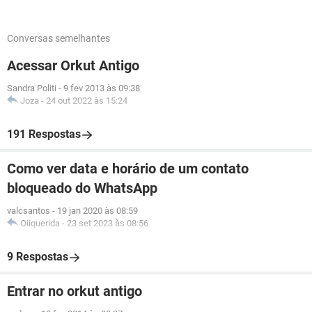
Conversas semelhantes
Acessar Orkut Antigo
Sandra Politi
-
9 fev 2013 às 09:38
Joza
-
24 out 2022 às 15:24
191 Respostas
Como ver data e horário de um contato
bloqueado do WhatsApp
valcsantos
-
19 jan 2020 às 08:59
Oiiquerida
-
23 set 2023 às 08:56
9 Respostas
Entrar no orkut antigo