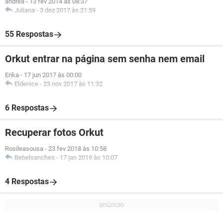
andrea
-
13 fev 2014 às 08:37
Juliana
-
3 dez 2017 às 21:59
55 Respostas
Orkut entrar na página sem senha nem email
Erika
-
17 jun 2017 às 00:00
Eldenice
-
23 nov 2017 às 11:32
6 Respostas
Recuperar fotos Orkut
Rosileasousa
-
23 fev 2018 às 10:58
Bebelsanches
-
17 jan 2019 às 10:07
4 Respostas