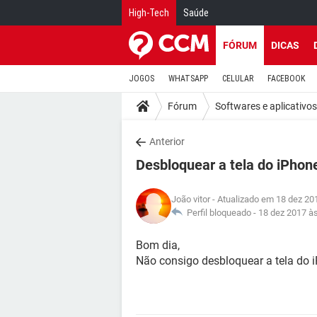
High-Tech
Saúde
FÓRUM
DICAS
JOGOS
WHATSAPP
CELULAR
FACEBOOK
Fórum
Softwares e aplicativos
Anterior
Desbloquear a tela do iPhon
João vitor
- Atualizado em 18 dez 20
Perfil bloqueado -
18 dez 2017 à
Bom dia,
Não consigo desbloquear a tela do 