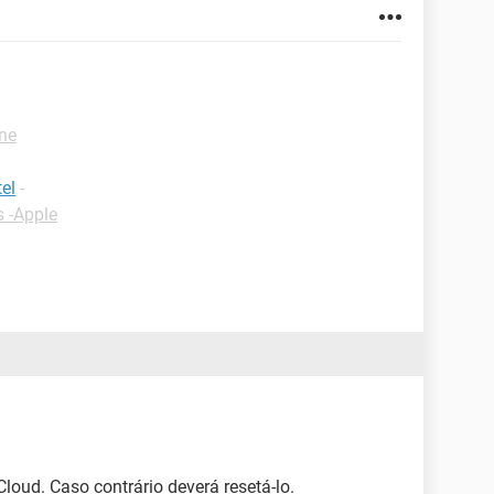
one
el
-
s -Apple
loud. Caso contrário deverá resetá-lo.