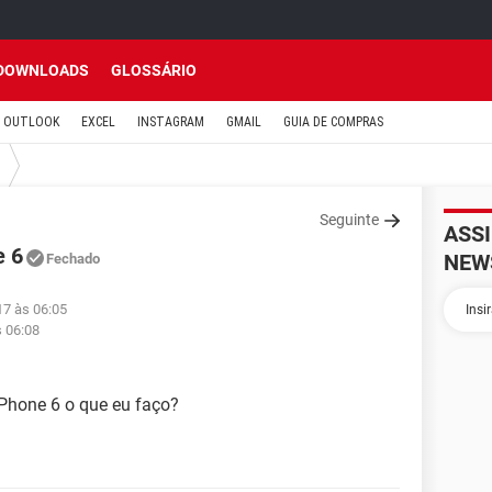
DOWNLOADS
GLOSSÁRIO
OUTLOOK
EXCEL
INSTAGRAM
GMAIL
GUIA DE COMPRAS
Seguinte
ASS
e 6
NEW
Fechado
17 às 06:05
s 06:08
iPhone 6 o que eu faço?