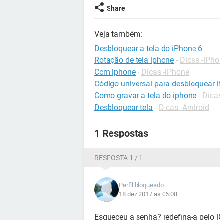
Share
Veja também:
Desbloquear a tela do iPhone 6
Rotação de tela iphone
-
Dicas -iPh
Ccm iphone
-
Dicas -iPhone
Código universal para desbloquear it
Como gravar a tela do iphone
-
Dica
Desbloquear tela
-
Dicas -Android
1 Respostas
RESPOSTA 1 / 1
Perfil bloqueado
18 dez 2017 às 06:08
Esqueceu a senha? redefina-a pelo iC