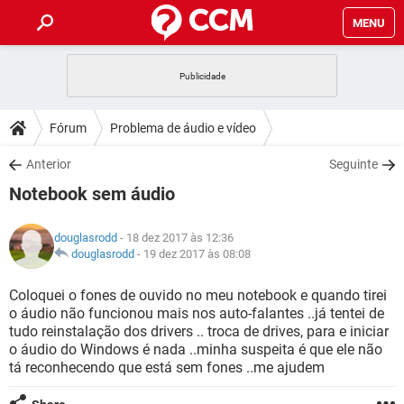
MENU
INÍCIO
JOGOS
WHATSAPP
DICAS
Fórum
Problema de áudio e vídeo
CELULAR
FACEBOOK
JOGOS
WHATSAPP
DOWNLOADS
Anterior
Seguinte
OUTLOOK
EXCEL
CELULAR
FACEBOOK
Notebook sem áudio
INSTAGRAM
JOGOS
GMAIL
WHATSAPP
FÓRUM
OUTLOOK
EXCEL
GUIA DE COMPRAS
CELULAR
FACEBOOK
douglasrodd
- 18 dez 2017 às 12:36
INSTAGRAM
JOGOS
GMAIL
WHATSAPP
GLOSSÁRIO
douglasrodd
-
19 dez 2017 às 08:08
OUTLOOK
EXCEL
GUIA DE COMPRAS
CELULAR
FACEBOOK
INSTAGRAM
JOGOS
GMAIL
WHATSAPP
Coloquei o fones de ouvido no meu notebook e quando tirei
OUTLOOK
EXCEL
o áudio não funcionou mais nos auto-falantes ..já tentei de
GUIA DE COMPRAS
CELULAR
FACEBOOK
tudo reinstalação dos drivers .. troca de drives, para e iniciar
INSTAGRAM
GMAIL
o áudio do Windows é nada ..minha suspeita é que ele não
OUTLOOK
EXCEL
GUIA DE COMPRAS
tá reconhecendo que está sem fones ..me ajudem
INSTAGRAM
GMAIL