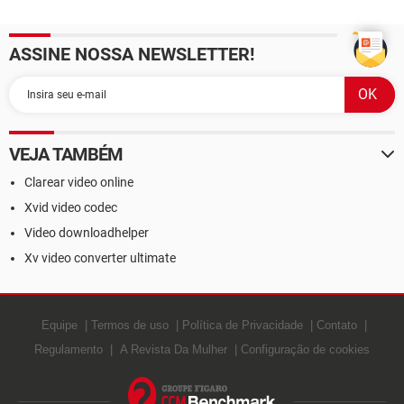
ASSINE NOSSA NEWSLETTER!
VEJA TAMBÉM
Clarear video online
Xvid video codec
Video downloadhelper
Xv video converter ultimate
Equipe
Termos de uso
Política de Privacidade
Contato
Regulamento
A Revista Da Mulher
Configuração de cookies