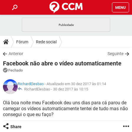
MENU
INÍCIO
JOGOS
WHATSAPP
DICAS
Fórum
Rede social
CELULAR
FACEBOOK
JOGOS
WHATSAPP
DOWNLOADS
Anterior
Seguinte
OUTLOOK
EXCEL
CELULAR
FACEBOOK
Facebook não abre o vídeo automaticamente
INSTAGRAM
JOGOS
GMAIL
WHATSAPP
FÓRUM
OUTLOOK
EXCEL
Fechado
GUIA DE COMPRAS
CELULAR
FACEBOOK
INSTAGRAM
JOGOS
GMAIL
WHATSAPP
GLOSSÁRIO
OUTLOOK
RichardElesbao
- Atualizado em 30 dez 2017 às 01:14
EXCEL
GUIA DE COMPRAS
CELULAR
FACEBOOK
RichardElesbao -
30 dez 2017 às 10:15
INSTAGRAM
JOGOS
GMAIL
WHATSAPP
OUTLOOK
EXCEL
Olá boa noite meu Facebook deu uns dias para cá parou de
GUIA DE COMPRAS
CELULAR
FACEBOOK
carregar os vídeos automaticamente tentei de tudo mas não
INSTAGRAM
GMAIL
consegui o que eu faço?
OUTLOOK
EXCEL
GUIA DE COMPRAS
INSTAGRAM
GMAIL
Share