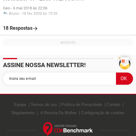
Geo
-
6 mai 2018 às 22:06
Bruno
-
18 fev 2020 às 15:35
18 Respostas
ASSINE NOSSA NEWSLETTER!
Equipe
Termos de uso
Política de Privacidade
Contato
Regulamento
A Revista Da Mulher
Configuração de cookies