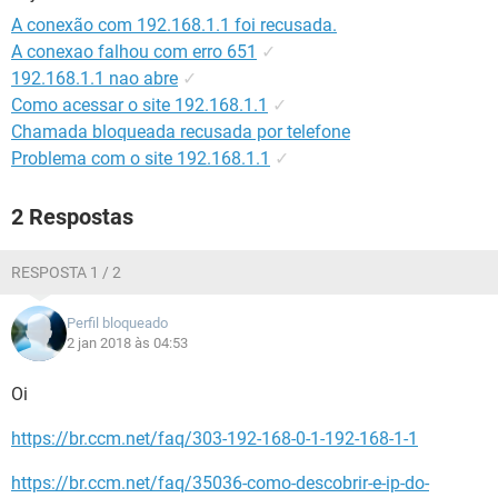
GUIA DE COMPRAS
A conexão com 192.168.1.1 foi recusada.
A conexao falhou com erro 651
✓
192.168.1.1 nao abre
✓
Como acessar o site 192.168.1.1
✓
Chamada bloqueada recusada por telefone
Problema com o site 192.168.1.1
✓
2 Respostas
RESPOSTA 1 / 2
Perfil bloqueado
2 jan 2018 às 04:53
Oi
https://br.ccm.net/faq/303-192-168-0-1-192-168-1-1
https://br.ccm.net/faq/35036-como-descobrir-e-ip-do-