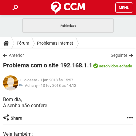
MENU
INÍCIO
JOGOS
WHATSAPP
DICAS
Fórum
Problemas Internet
CELULAR
FACEBOOK
JOGOS
WHATSAPP
DOWNLOADS
Anterior
Seguinte
OUTLOOK
EXCEL
CELULAR
FACEBOOK
Problema com o site 192.168.1.1
INSTAGRAM
JOGOS
GMAIL
WHATSAPP
Resolvido
/Fechado
FÓRUM
OUTLOOK
EXCEL
GUIA DE COMPRAS
CELULAR
FACEBOOK
Julio cesar
- 1 jan 2018 às 15:57
INSTAGRAM
JOGOS
GMAIL
WHATSAPP
GLOSSÁRIO
Adriany -
13 fev 2018 às 14:12
OUTLOOK
EXCEL
GUIA DE COMPRAS
CELULAR
FACEBOOK
INSTAGRAM
JOGOS
GMAIL
WHATSAPP
Bom dia,
OUTLOOK
EXCEL
A senha não confere
GUIA DE COMPRAS
CELULAR
FACEBOOK
INSTAGRAM
GMAIL
OUTLOOK
EXCEL
Share
GUIA DE COMPRAS
INSTAGRAM
GMAIL
Veja também: