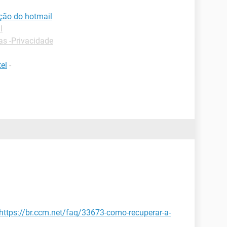
ção do hotmail
l
as -Privacidade
el
-
https://br.ccm.net/faq/33673-como-recuperar-a-