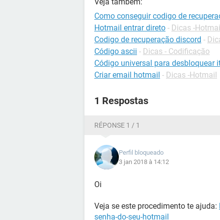
Veja também:
Como conseguir codigo de recupera
Hotmail entrar direto
-
Dicas -Hotmai
Codigo de recuperação discord
-
Dic
Código ascii
-
Dicas - Codificação
Código universal para desbloquear it
Criar email hotmail
-
Dicas -Hotmail
1 Respostas
RÉPONSE 1 / 1
Perfil bloqueado
3 jan 2018 à 14:12
Oi
Veja se este procedimento te ajuda:
senha-do-seu-hotmail