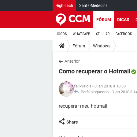
High-Tech
Santé-Médecine
FÓRUM
DICAS
JOGOS
WHATSAPP
CELULAR
FACEBOOK
Fórum
Windows
Anterior
Como recuperar o Hotmail
felixvalois
- 3 jan 2018 à 10:38
Perfil bloqueado -
3 jan 2018 à 1
recuperar meu hotmail
Share