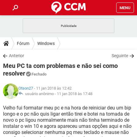
MENU
INÍCIO
JOGOS
WHATSAPP
DICAS
Fórum
Windows
CELULAR
FACEBOOK
JOGOS
WHATSAPP
DOWNLOADS
Anterior
Seguinte
OUTLOOK
EXCEL
CELULAR
FACEBOOK
Meu PC ta com problemas e não sei como
INSTAGRAM
JOGOS
GMAIL
WHATSAPP
FÓRUM
OUTLOOK
EXCEL
resolver
Fechado
GUIA DE COMPRAS
CELULAR
FACEBOOK
INSTAGRAM
JOGOS
GMAIL
WHATSAPP
GLOSSÁRIO
OUTLOOK
EXCEL
Otson27
- 11 jan 2018 às 12:42
GUIA DE COMPRAS
CELULAR
FACEBOOK
usuário anônimo -
11 jan 2018 às 17:48
INSTAGRAM
JOGOS
GMAIL
WHATSAPP
OUTLOOK
EXCEL
Velho fui formatar meu pc e na hora de reiniciar deu um bip
GUIA DE COMPRAS
CELULAR
FACEBOOK
INSTAGRAM
GMAIL
longo e o pc não quis ligar então tirei e botei na tomada de
OUTLOOK
EXCEL
novo o pc ligou normalmente mais não tinha terminado de
GUIA DE COMPRAS
instalar o win 10 e agora apareceu umas opções aqui e não
INSTAGRAM
GMAIL
consigo selecionar nenhuma pq meu teclado e mause não