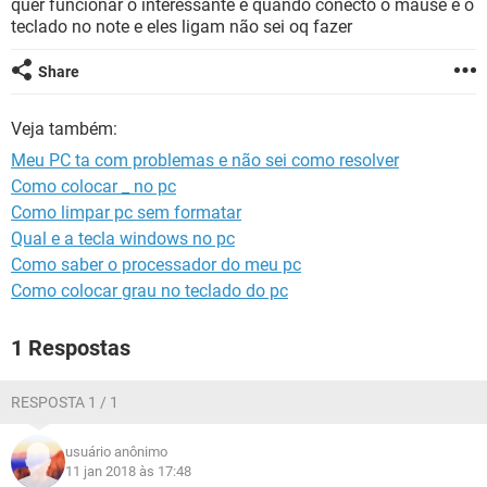
quer funcionar o interessante é quando conecto o mause e o
GUIA DE COMPRAS
teclado no note e eles ligam não sei oq fazer
Share
Veja também:
Meu PC ta com problemas e não sei como resolver
Como colocar _ no pc
Como limpar pc sem formatar
Qual e a tecla windows no pc
Como saber o processador do meu pc
Como colocar grau no teclado do pc
1 Respostas
RESPOSTA 1 / 1
usuário anônimo
11 jan 2018 às 17:48