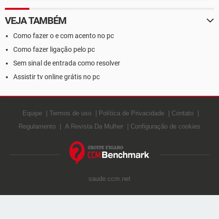
VEJA TAMBÉM
Como fazer o e com acento no pc
Como fazer ligação pelo pc
Sem sinal de entrada como resolver
Assistir tv online grátis no pc
Equipe
Termos de uso
Política de Privacidade
Contato
Regulamento
A Revista Da Mulher
Configuração de cookies
saude.ccm.net