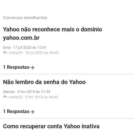
Conversas semelhantes
Yahoo não reconhece mais o domínio
yahoo.com.br
luna
-
17 jul 2020 às 15:41
ninha25
-
18 jul 2020 às 06:45
1 Respostas
Não lembro da senha do Yahoo
Mariza
-
4 fev 2019 às 21:53
ninha25
-
5 fev 2019 às 04:45
1 Respostas
Como recuperar conta Yahoo inativa