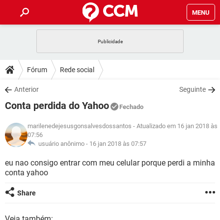
MENU
INÍCIO
JOGOS
WHATSAPP
DICAS
Fórum
Rede social
CELULAR
FACEBOOK
JOGOS
WHATSAPP
DOWNLOADS
Anterior
Seguinte
OUTLOOK
EXCEL
CELULAR
FACEBOOK
Conta perdida do Yahoo
INSTAGRAM
JOGOS
GMAIL
WHATSAPP
Fechado
FÓRUM
OUTLOOK
EXCEL
GUIA DE COMPRAS
CELULAR
FACEBOOK
marilenedejesusgonsalvesdossantos
- Atualizado em 16 jan 2018 às
INSTAGRAM
JOGOS
GMAIL
WHATSAPP
07:56
GLOSSÁRIO
OUTLOOK
EXCEL
usuário anônimo -
16 jan 2018 às 07:57
GUIA DE COMPRAS
CELULAR
FACEBOOK
INSTAGRAM
JOGOS
GMAIL
WHATSAPP
eu nao consigo entrar com meu celular porque perdi a minha
OUTLOOK
EXCEL
conta yahoo
GUIA DE COMPRAS
CELULAR
FACEBOOK
INSTAGRAM
GMAIL
OUTLOOK
EXCEL
Share
GUIA DE COMPRAS
INSTAGRAM
GMAIL
Veja também: