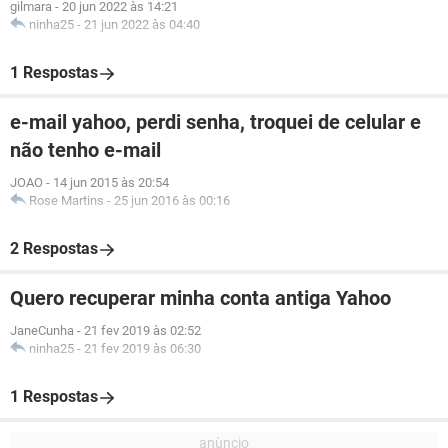
gilmara
-
20 jun 2022 às 14:21
ninha25
-
21 jun 2022 às 04:40
1 Respostas
e-mail yahoo, perdi senha, troquei de celular e
não tenho e-mail
JOAO
-
14 jun 2015 às 20:54
Rose Martins
-
25 jun 2016 às 00:16
2 Respostas
Quero recuperar minha conta antiga Yahoo
JaneCunha
-
21 fev 2019 às 02:52
ninha25
-
21 fev 2019 às 06:30
1 Respostas