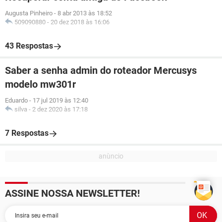
Augusta Pinheiro
-
8 abr 2013 às 18:52
509090880
-
20 dez 2018 às 16:06
43 Respostas
Saber a senha admin do roteador Mercusys
modelo mw301r
Eduardo
-
17 jul 2019 às 12:40
silva
-
2 dez 2020 às 17:18
7 Respostas
ASSINE NOSSA NEWSLETTER!