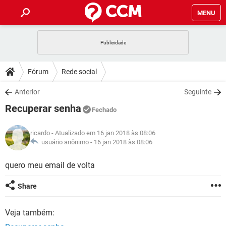
MENU
INÍCIO
JOGOS
WHATSAPP
DICAS
Fórum
Rede social
CELULAR
FACEBOOK
JOGOS
WHATSAPP
DOWNLOADS
Anterior
Seguinte
OUTLOOK
EXCEL
CELULAR
FACEBOOK
Recuperar senha
INSTAGRAM
JOGOS
GMAIL
WHATSAPP
Fechado
FÓRUM
OUTLOOK
EXCEL
GUIA DE COMPRAS
CELULAR
FACEBOOK
ricardo
- Atualizado em 16 jan 2018 às 08:06
INSTAGRAM
JOGOS
GMAIL
WHATSAPP
GLOSSÁRIO
usuário anônimo -
16 jan 2018 às 08:06
OUTLOOK
EXCEL
GUIA DE COMPRAS
CELULAR
FACEBOOK
INSTAGRAM
JOGOS
GMAIL
WHATSAPP
quero meu email de volta
OUTLOOK
EXCEL
GUIA DE COMPRAS
CELULAR
FACEBOOK
Share
INSTAGRAM
GMAIL
OUTLOOK
EXCEL
GUIA DE COMPRAS
Veja também:
INSTAGRAM
GMAIL