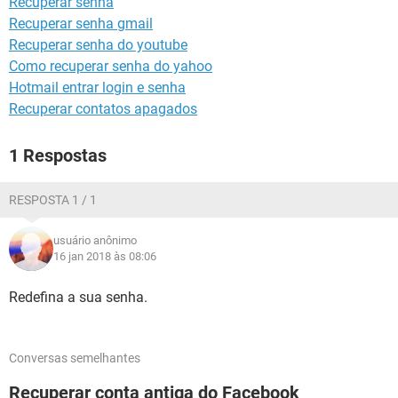
Recuperar senha
GUIA DE COMPRAS
Recuperar senha gmail
Recuperar senha do youtube
Como recuperar senha do yahoo
Hotmail entrar login e senha
Recuperar contatos apagados
1 Respostas
RESPOSTA 1 / 1
usuário anônimo
16 jan 2018 às 08:06
Redefina a sua senha.
Conversas semelhantes
Recuperar conta antiga do Facebook