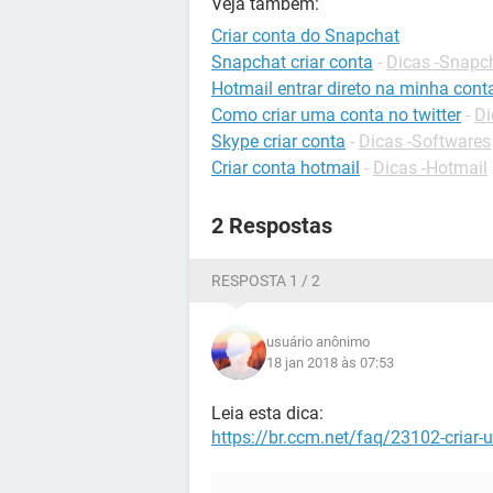
Veja também:
Criar conta do Snapchat
Snapchat criar conta
-
Dicas -Snapc
Hotmail entrar direto na minha cont
Como criar uma conta no twitter
-
Di
Skype criar conta
-
Dicas -Softwares
Criar conta hotmail
-
Dicas -Hotmail
2 Respostas
RESPOSTA 1 / 2
usuário anônimo
18 jan 2018 às 07:53
Leia esta dica:
https://br.ccm.net/faq/23102-criar