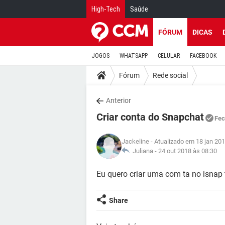
High-Tech
Saúde
FÓRUM
DICAS
JOGOS
WHATSAPP
CELULAR
FACEBOOK
Fórum
Rede social
Anterior
Criar conta do Snapchat
Fec
Jackeline
- Atualizado em 18 jan 201
Juliana -
24 out 2018 às 08:30
Eu quero criar uma com ta no isna
Share