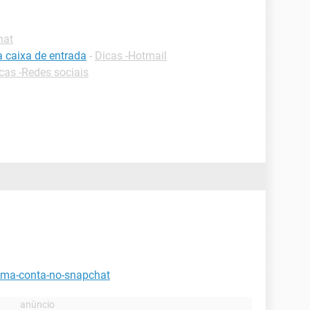
hat
a caixa de entrada
-
Dicas -Hotmail
cas -Redes sociais
-uma-conta-no-snapchat