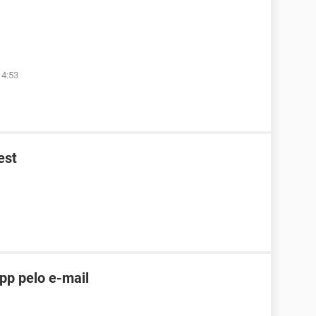
14:53
est
pp pelo e-mail