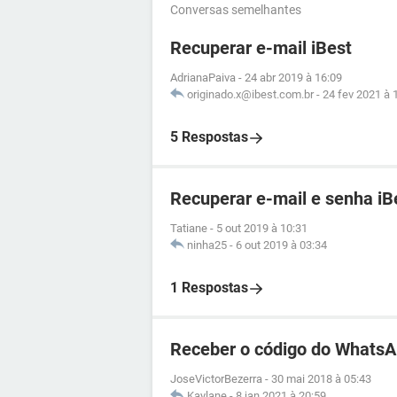
Conversas semelhantes
Recuperar e-mail iBest
AdrianaPaiva
-
24 abr 2019 à 16:09
originado.x@ibest.com.br
-
24 fev 2021 à 
5 Respostas
Recuperar e-mail e senha iB
Tatiane
-
5 out 2019 à 10:31
ninha25
-
6 out 2019 à 03:34
1 Respostas
Receber o código do WhatsA
JoseVictorBezerra
-
30 mai 2018 à 05:43
Kaylane
-
8 jan 2021 à 20:59