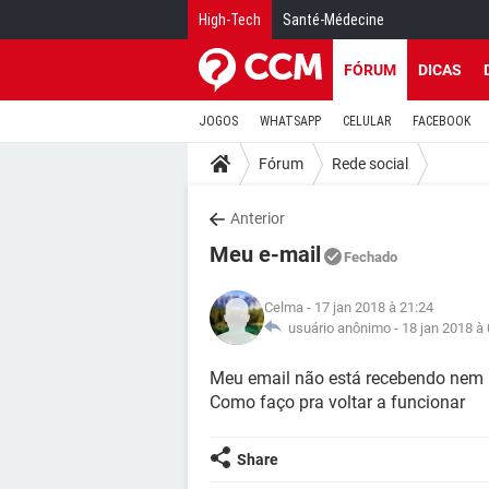
High-Tech
Santé-Médecine
FÓRUM
DICAS
JOGOS
WHATSAPP
CELULAR
FACEBOOK
Fórum
Rede social
Anterior
Meu e-mail
Fechado
Celma
- 17 jan 2018 à 21:24
usuário anônimo -
18 jan 2018 à
Meu email não está recebendo nem
Como faço pra voltar a funcionar
Share