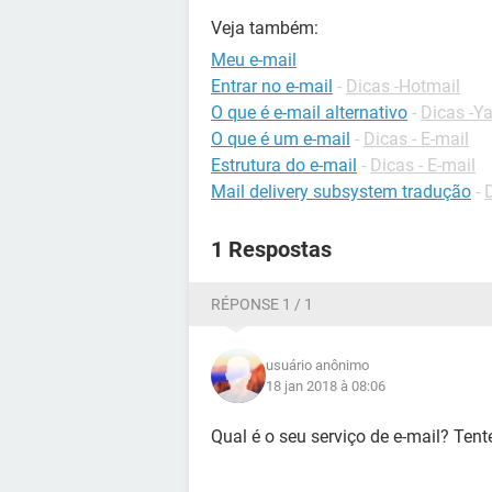
Veja também:
Meu e-mail
Entrar no e-mail
-
Dicas -Hotmail
O que é e-mail alternativo
-
Dicas -Y
O que é um e-mail
-
Dicas - E-mail
Estrutura do e-mail
-
Dicas - E-mail
Mail delivery subsystem tradução
-
1 Respostas
RÉPONSE 1 / 1
usuário anônimo
18 jan 2018 à 08:06
Qual é o seu serviço de e-mail? Tente