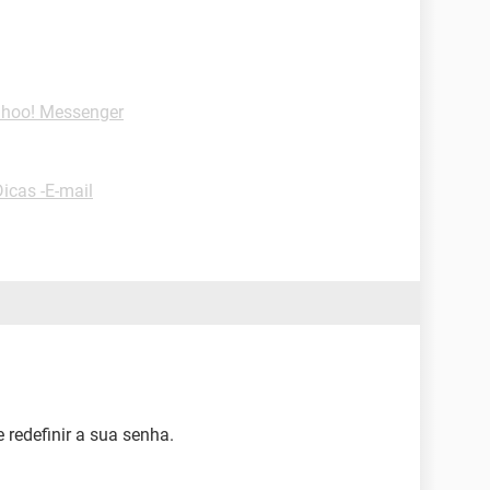
ahoo! Messenger
Dicas -E-mail
 redefinir a sua senha.