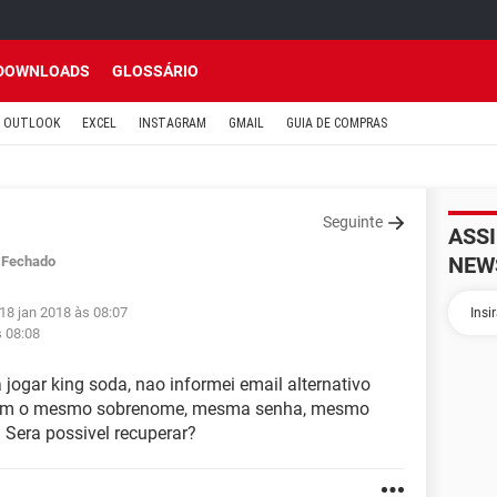
DOWNLOADS
GLOSSÁRIO
OUTLOOK
EXCEL
INSTAGRAM
GMAIL
GUIA DE COMPRAS
Seguinte
ASS
NEW
Fechado
18 jan 2018 às 08:07
s 08:08
 jogar king soda, nao informei email alternativo
 com o mesmo sobrenome, mesma senha, mesmo
Sera possivel recuperar?