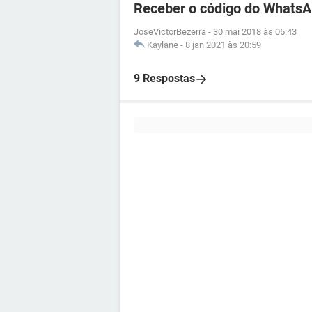
Receber o código do WhatsA
JoseVictorBezerra
-
30 mai 2018 às 05:43
Kaylane
-
8 jan 2021 às 20:59
9 Respostas