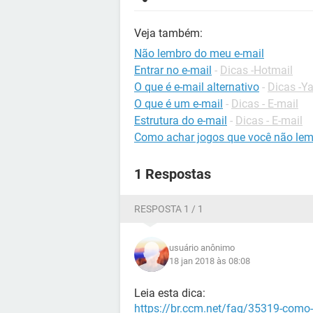
Veja também:
Não lembro do meu e-mail
Entrar no e-mail
-
Dicas -Hotmail
O que é e-mail alternativo
-
Dicas -Y
O que é um e-mail
-
Dicas - E-mail
Estrutura do e-mail
-
Dicas - E-mail
Como achar jogos que você não le
1 Respostas
RESPOSTA 1 / 1
usuário anônimo
18 jan 2018 às 08:08
Leia esta dica:
https://br.ccm.net/faq/35319-como-