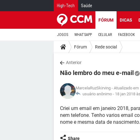
High-Tech
Saúde
FÓRUM
DICAS
JOGOS
WHATSAPP
CELULAR
FACEBOOK
Fórum
Rede social
Anterior
Não lembro do meu e-mail
MarcelaRuzSkirving
- Atualizado em 
usuário anônimo -
18 jan 2018 à
Criei um email em janeiro 2018, para
nem telefone. Tenho varios email
nome e mesma data de nascimento. 
Share