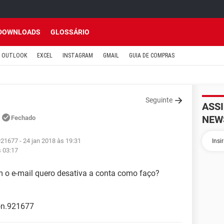
DOWNLOADS
GLOSSÁRIO
OUTLOOK
EXCEL
INSTAGRAM
GMAIL
GUIA DE COMPRAS
Seguinte
ASS
a
NEW
Fechado
921677
- 24 jan 2018 às 19:31
s 03:17
 o e-mail quero desativa a conta como faço?
on.921677