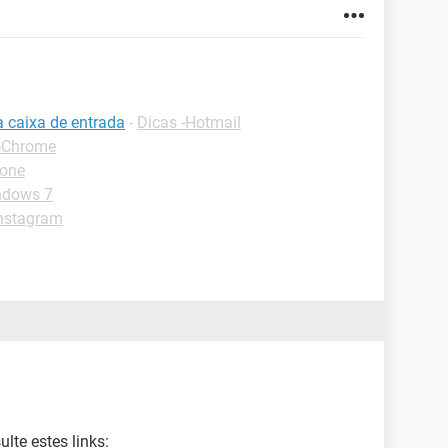
a caixa de entrada
-
Dicas -Hotmail
 -Chrome
hone
ndows 7
Instagram
lte estes links: