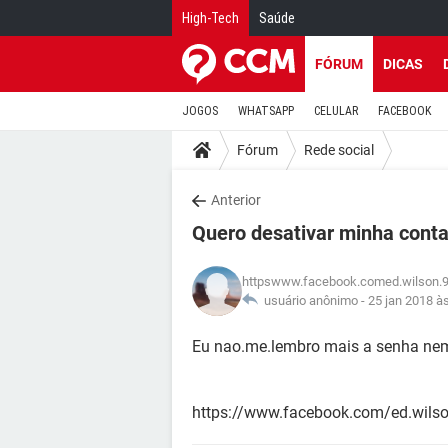
High-Tech
Saúde
FÓRUM
DICAS
JOGOS
WHATSAPP
CELULAR
FACEBOOK
Fórum
Rede social
Anterior
Quero desativar minha cont
httpswww.facebook.comed.wilson.
usuário anônimo -
25 jan 2018 à
Eu nao.me.lembro mais a senha nem
https://www.facebook.com/ed.wils