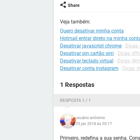
Share
Veja também:
Quero desativar minha conta
Hotmail entrar direto na minha cont
Desativar javascript chrome
-
Dicas
Desativar pin cartão sim
-
Dicas -iP
Desativar teclado virtual
-
Dicas -Wi
Desativar conta instagram
-
Dicas -
1 Respostas
RESPOSTA 1 / 1
usuário anônimo
25 jan 2018 às 03:17
Primeiro, redefina a sua senha. Consu