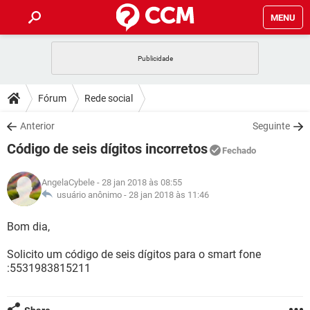
MENU
INÍCIO
JOGOS
WHATSAPP
DICAS
Fórum
Rede social
CELULAR
FACEBOOK
JOGOS
WHATSAPP
DOWNLOADS
Anterior
Seguinte
OUTLOOK
EXCEL
CELULAR
FACEBOOK
Código de seis dígitos incorretos
INSTAGRAM
JOGOS
GMAIL
WHATSAPP
Fechado
FÓRUM
OUTLOOK
EXCEL
GUIA DE COMPRAS
CELULAR
FACEBOOK
AngelaCybele
- 28 jan 2018 às 08:55
INSTAGRAM
JOGOS
GMAIL
WHATSAPP
GLOSSÁRIO
usuário anônimo -
28 jan 2018 às 11:46
OUTLOOK
EXCEL
GUIA DE COMPRAS
CELULAR
FACEBOOK
INSTAGRAM
JOGOS
GMAIL
WHATSAPP
Bom dia,
OUTLOOK
EXCEL
GUIA DE COMPRAS
CELULAR
FACEBOOK
Solicito um código de seis dígitos para o smart fone
INSTAGRAM
GMAIL
:5531983815211
OUTLOOK
EXCEL
GUIA DE COMPRAS
INSTAGRAM
GMAIL