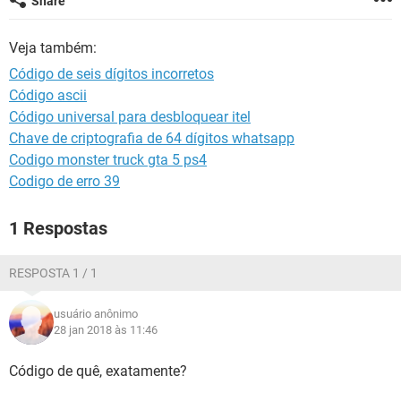
Share
GUIA DE COMPRAS
Veja também:
Código de seis dígitos incorretos
Código ascii
Código universal para desbloquear itel
Chave de criptografia de 64 dígitos whatsapp
Codigo monster truck gta 5 ps4
Codigo de erro 39
1 Respostas
RESPOSTA 1 / 1
usuário anônimo
28 jan 2018 às 11:46
Código de quê, exatamente?