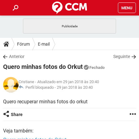
MENU
INÍCIO
JOGOS
WHATSAPP
DICAS
Fórum
E-mail
CELULAR
FACEBOOK
JOGOS
WHATSAPP
DOWNLOADS
Anterior
Seguinte
OUTLOOK
EXCEL
CELULAR
FACEBOOK
Quero minhas fotos do Orkut
INSTAGRAM
JOGOS
GMAIL
WHATSAPP
Fechado
FÓRUM
OUTLOOK
EXCEL
GUIA DE COMPRAS
CELULAR
FACEBOOK
Cristiane
- Atualizado em 29 jan 2018 às 20:40
INSTAGRAM
JOGOS
GMAIL
WHATSAPP
GLOSSÁRIO
Perfil bloqueado -
29 jan 2018 às 20:40
OUTLOOK
EXCEL
GUIA DE COMPRAS
CELULAR
FACEBOOK
INSTAGRAM
JOGOS
GMAIL
WHATSAPP
Quero recuperar minhas fotos do orkut
OUTLOOK
EXCEL
GUIA DE COMPRAS
CELULAR
FACEBOOK
Share
INSTAGRAM
GMAIL
OUTLOOK
EXCEL
GUIA DE COMPRAS
Veja também:
INSTAGRAM
GMAIL