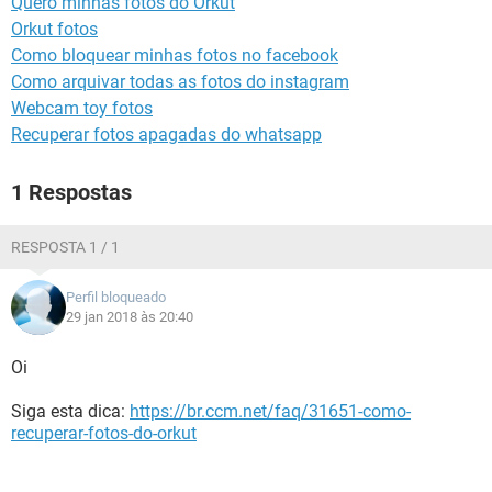
Quero minhas fotos do Orkut
GUIA DE COMPRAS
Orkut fotos
Como bloquear minhas fotos no facebook
Como arquivar todas as fotos do instagram
Webcam toy fotos
Recuperar fotos apagadas do whatsapp
1 Respostas
RESPOSTA 1 / 1
Perfil bloqueado
29 jan 2018 às 20:40
Oi
Siga esta dica:
https://br.ccm.net/faq/31651-como-
recuperar-fotos-do-orkut