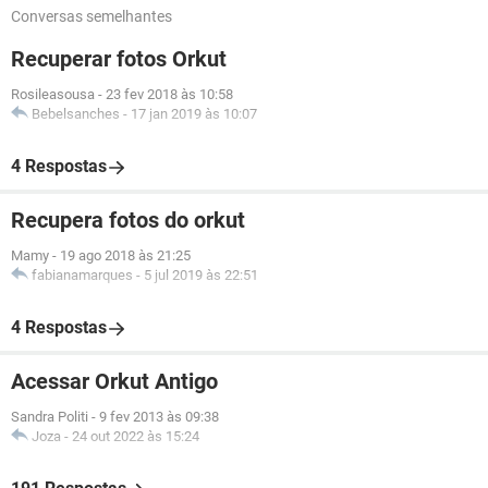
Conversas semelhantes
Recuperar fotos Orkut
Rosileasousa
-
23 fev 2018 às 10:58
Bebelsanches
-
17 jan 2019 às 10:07
4 Respostas
Recupera fotos do orkut
Mamy
-
19 ago 2018 às 21:25
fabianamarques
-
5 jul 2019 às 22:51
4 Respostas
Acessar Orkut Antigo
Sandra Politi
-
9 fev 2013 às 09:38
Joza
-
24 out 2022 às 15:24