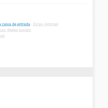
a caixa de entrada
-
Dicas -Hotmail
cas -Redes sociais
hat