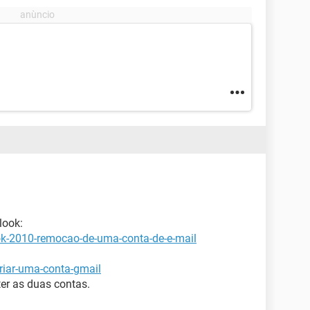
look:
ok-2010-remocao-de-uma-conta-de-e-mail
riar-uma-conta-gmail
er as duas contas.