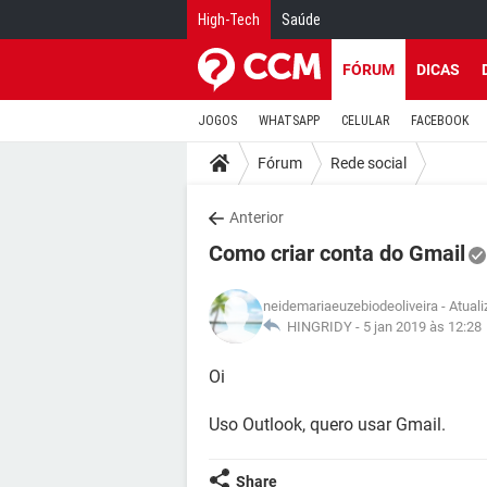
High-Tech
Saúde
FÓRUM
DICAS
JOGOS
WHATSAPP
CELULAR
FACEBOOK
Fórum
Rede social
Anterior
Como criar conta do Gmail
neidemariaeuzebiodeoliveira
- Atual
HINGRIDY -
5 jan 2019 às 12:28
Oi
Uso Outlook, quero usar Gmail.
Share