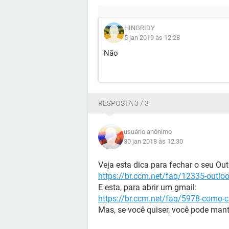
HINGRIDY
5 jan 2019 às 12:28
Não
RESPOSTA 3 / 3
usuário anônimo
30 jan 2018 às 12:30
Veja esta dica para fechar o seu Out
https://br.ccm.net/faq/12335-outlo
E esta, para abrir um gmail:
https://br.ccm.net/faq/5978-como-c
Mas, se você quiser, você pode mant