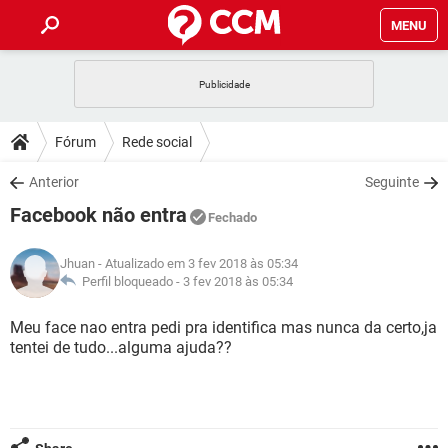
MENU
INÍCIO
JOGOS
WHATSAPP
DICAS
Fórum
Rede social
CELULAR
FACEBOOK
JOGOS
WHATSAPP
DOWNLOADS
Anterior
Seguinte
OUTLOOK
EXCEL
CELULAR
FACEBOOK
Facebook não entra
INSTAGRAM
JOGOS
GMAIL
WHATSAPP
Fechado
FÓRUM
OUTLOOK
EXCEL
GUIA DE COMPRAS
CELULAR
FACEBOOK
Jhuan
- Atualizado em 3 fev 2018 às 05:34
INSTAGRAM
JOGOS
GMAIL
WHATSAPP
GLOSSÁRIO
Perfil bloqueado -
3 fev 2018 às 05:34
OUTLOOK
EXCEL
GUIA DE COMPRAS
CELULAR
FACEBOOK
INSTAGRAM
JOGOS
GMAIL
WHATSAPP
Meu face nao entra pedi pra identifica mas nunca da certo,ja
OUTLOOK
EXCEL
tentei de tudo...alguma ajuda??
GUIA DE COMPRAS
CELULAR
FACEBOOK
INSTAGRAM
GMAIL
OUTLOOK
EXCEL
GUIA DE COMPRAS
INSTAGRAM
GMAIL