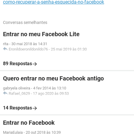
como-recuperar-a-senha-esquecida-no-facebook
Conversas semelhantes
Entrar no meu Facebook Lite
rita
-
30 mai 2018 às 14:31
Eronildoeronildonildo76
-
25 mai 2019 às 01:30
89 Respostas
Quero entrar no meu Facebook antigo
gabryela oliveira
-
4 fev 2014 às 13:10
Rafael_0629
-
17 ago 2020 às 09:53
14 Respostas
Entrar no Facebook
MariaEulaia
-
20 out 2018 às 10:39