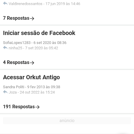
Valdirenedossantos
-
17 jun 2019 às 14:46
7 Respostas
Iniciar sessão de Facebook
SofiaLopes1283
-
6 set 2020 às 08:36
ninha25
-
7 set 2020 às 05:42
4 Respostas
Acessar Orkut Antigo
Sandra Politi
-
9 fev 2013 às 09:38
Joza
-
24 out 2022 às 15:24
191 Respostas