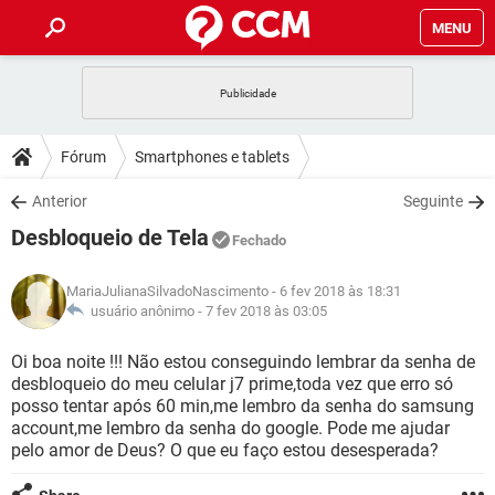
MENU
INÍCIO
JOGOS
WHATSAPP
DICAS
Fórum
Smartphones e tablets
CELULAR
FACEBOOK
JOGOS
WHATSAPP
DOWNLOADS
Anterior
Seguinte
OUTLOOK
EXCEL
CELULAR
FACEBOOK
Desbloqueio de Tela
INSTAGRAM
JOGOS
GMAIL
WHATSAPP
Fechado
FÓRUM
OUTLOOK
EXCEL
GUIA DE COMPRAS
CELULAR
FACEBOOK
MariaJulianaSilvadoNascimento
- 6 fev 2018 às 18:31
INSTAGRAM
JOGOS
GMAIL
WHATSAPP
GLOSSÁRIO
usuário anônimo -
7 fev 2018 às 03:05
OUTLOOK
EXCEL
GUIA DE COMPRAS
CELULAR
FACEBOOK
INSTAGRAM
JOGOS
GMAIL
WHATSAPP
Oi boa noite !!! Não estou conseguindo lembrar da senha de
OUTLOOK
EXCEL
desbloqueio do meu celular j7 prime,toda vez que erro só
GUIA DE COMPRAS
CELULAR
FACEBOOK
posso tentar após 60 min,me lembro da senha do samsung
INSTAGRAM
GMAIL
account,me lembro da senha do google. Pode me ajudar
OUTLOOK
EXCEL
GUIA DE COMPRAS
pelo amor de Deus? O que eu faço estou desesperada?
INSTAGRAM
GMAIL