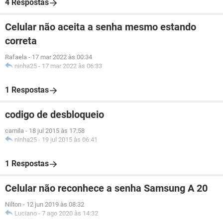
4 Respostas
Celular não aceita a senha mesmo estando
correta
Rafaela
-
17 mar 2022 às 00:34
ninha25
-
17 mar 2022 às 06:33
1 Respostas
codigo de desbloqueio
camila
-
18 jul 2015 às 17:58
ninha25
-
19 jul 2015 às 06:41
1 Respostas
Celular não reconhece a senha Samsung A 20
Nilton
-
12 jun 2019 às 08:32
Luciano
-
7 ago 2020 às 14:32