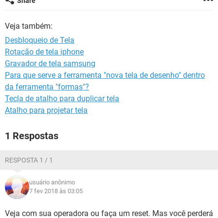
Share
GUIA DE COMPRAS
Veja também:
Desbloqueio de Tela
Rotação de tela iphone
Gravador de tela samsung
Para que serve a ferramenta "nova tela de desenho" dentro
da ferramenta "formas"?
Tecla de atalho para duplicar tela
Atalho para projetar tela
1 Respostas
RESPOSTA 1 / 1
usuário anônimo
7 fev 2018 às 03:05
Veja com sua operadora ou faça um reset. Mas você perderá