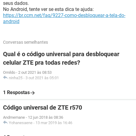
seus dados.
No Android, tente ver se esta dica te ajuda:
https://br.ccm.net/faq/9227-como-desbloquear-a-tela-do-
android
Conversas semelhantes
Qual é o código universal para desbloquear
celular ZTE pra todas redes?
Omildo
-
2 out 2021 às 08:53
ninha25
-
3 out 2021 às 05:01
1 Respostas
Código universal de ZTE r570
Andrnemane
-
12 jun 2018 às 08:36
Yohanesaene
-
13 mar 2019 às 16:46