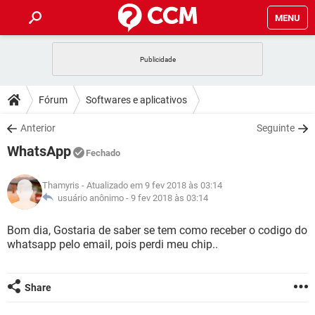
MENU
INÍCIO
JOGOS
WHATSAPP
DICAS
Fórum
Softwares e aplicativos
CELULAR
FACEBOOK
JOGOS
WHATSAPP
DOWNLOADS
Anterior
Seguinte
OUTLOOK
EXCEL
CELULAR
FACEBOOK
WhatsApp
INSTAGRAM
JOGOS
GMAIL
WHATSAPP
Fechado
FÓRUM
OUTLOOK
EXCEL
GUIA DE COMPRAS
CELULAR
FACEBOOK
Thamyris
- Atualizado em 9 fev 2018 às 03:14
INSTAGRAM
JOGOS
GMAIL
WHATSAPP
GLOSSÁRIO
usuário anônimo -
9 fev 2018 às 03:14
OUTLOOK
EXCEL
GUIA DE COMPRAS
CELULAR
FACEBOOK
INSTAGRAM
JOGOS
GMAIL
WHATSAPP
Bom dia, Gostaria de saber se tem como receber o codigo do
OUTLOOK
EXCEL
whatsapp pelo email, pois perdi meu chip..
GUIA DE COMPRAS
CELULAR
FACEBOOK
INSTAGRAM
GMAIL
OUTLOOK
EXCEL
GUIA DE COMPRAS
Share
INSTAGRAM
GMAIL