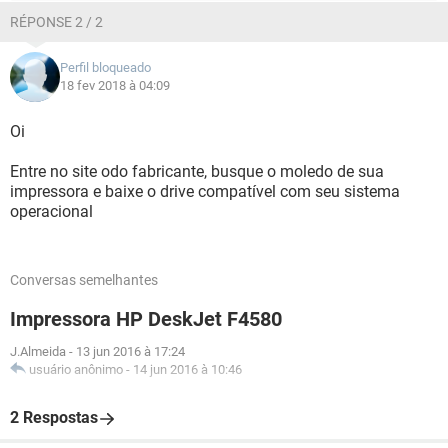
RÉPONSE 2 / 2
Perfil bloqueado
18 fev 2018 à 04:09
Oi
Entre no site odo fabricante, busque o moledo de sua
impressora e baixe o drive compatível com seu sistema
operacional
Conversas semelhantes
Impressora HP DeskJet F4580
J.Almeida
-
13 jun 2016 à 17:24
usuário anônimo
-
14 jun 2016 à 10:46
2 Respostas