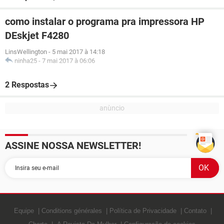
como instalar o programa pra impressora HP
DEskjet F4280
LinsWellington
-
5 mai 2017 à 14:18
ninha25
-
7 mai 2017 à 06:06
2 Respostas
ASSINE NOSSA NEWSLETTER!
Equipe
Conditions générales
Política de Privacidade
Contato