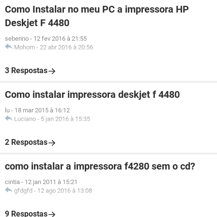
Como Instalar no meu PC a impressora HP
Deskjet F 4480
seberino
-
12 fev 2016 à 21:55
Mohom
-
22 abr 2016 à 20:56
3 Respostas
Como instalar impressora deskjet f 4480
lu
-
18 mar 2015 à 16:12
Luciano
-
5 jan 2016 à 15:35
2 Respostas
como instalar a impressora f4280 sem o cd?
cintia
-
12 jan 2011 à 15:21
gfdgfd
-
12 ago 2016 à 13:08
9 Respostas