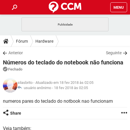
MENU
INÍCIO
JOGOS
WHATSAPP
DICAS
Fórum
Hardware
CELULAR
FACEBOOK
JOGOS
WHATSAPP
DOWNLOADS
Anterior
Seguinte
OUTLOOK
EXCEL
CELULAR
FACEBOOK
Números do teclado do notebook não funciona
INSTAGRAM
JOGOS
GMAIL
WHATSAPP
FÓRUM
OUTLOOK
EXCEL
Fechado
GUIA DE COMPRAS
CELULAR
FACEBOOK
INSTAGRAM
JOGOS
GMAIL
WHATSAPP
GLOSSÁRIO
OUTLOOK
silasbrito
- Atualizado em 18 fev 2018 às 02:05
EXCEL
GUIA DE COMPRAS
CELULAR
FACEBOOK
usuário anônimo -
18 fev 2018 às 02:05
INSTAGRAM
JOGOS
GMAIL
WHATSAPP
OUTLOOK
EXCEL
numeros pares do teclado do notbook nao funcionam
GUIA DE COMPRAS
CELULAR
FACEBOOK
INSTAGRAM
GMAIL
OUTLOOK
EXCEL
Share
GUIA DE COMPRAS
INSTAGRAM
GMAIL
Veja também: