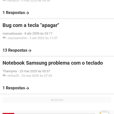
ninha25
-
3 mai 2020 às 04:50
1 Respostas
Bug com a tecla "apagar"
manuelsouza
-
8 abr 2009 às 03:17
Joyceamorim
-
3 set 2022 às 11:07
13 Respostas
Notebook Samsung problema com o teclado
Thamyres
-
23 mai 2020 às 00:57
ninha25
-
23 mai 2020 às 07:35
1 Respostas