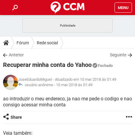
MENU
INÍCIO
JOGOS
WHATSAPP
DICAS
Fórum
Rede social
CELULAR
FACEBOOK
JOGOS
WHATSAPP
DOWNLOADS
Anterior
Seguinte
OUTLOOK
EXCEL
CELULAR
FACEBOOK
Recuperar minha conta do Yahoo
INSTAGRAM
JOGOS
GMAIL
WHATSAPP
Fechado
FÓRUM
OUTLOOK
EXCEL
GUIA DE COMPRAS
CELULAR
FACEBOOK
JoseEduardoMiguel
- Atualizado em 10 mar 2018 às 01:49
INSTAGRAM
JOGOS
GMAIL
WHATSAPP
GLOSSÁRIO
usuário anônimo -
10 mar 2018 às 01:49
OUTLOOK
EXCEL
GUIA DE COMPRAS
CELULAR
FACEBOOK
INSTAGRAM
JOGOS
GMAIL
WHATSAPP
ao introduzir o meu endereco, ja nao me pede o codigo e nao
OUTLOOK
EXCEL
consigo acessar minha conta
GUIA DE COMPRAS
CELULAR
FACEBOOK
INSTAGRAM
GMAIL
OUTLOOK
EXCEL
Share
GUIA DE COMPRAS
INSTAGRAM
GMAIL
Veja também: