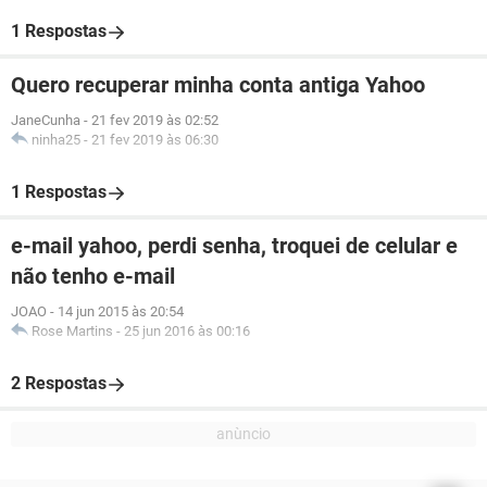
1 Respostas
Quero recuperar minha conta antiga Yahoo
JaneCunha
-
21 fev 2019 às 02:52
ninha25
-
21 fev 2019 às 06:30
1 Respostas
e-mail yahoo, perdi senha, troquei de celular e
não tenho e-mail
JOAO
-
14 jun 2015 às 20:54
Rose Martins
-
25 jun 2016 às 00:16
2 Respostas