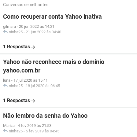
Conversas semelhantes
Como recuperar conta Yahoo inativa
gilmara
-
20 jun 2022 às 14:21
ninha25
-
21 jun 2022 às 04:40
1 Respostas
Yahoo não reconhece mais o domínio
yahoo.com.br
luna
-
17 jul 2020 às 15:41
ninha25
-
18 jul 2020 às 06:45
1 Respostas
Não lembro da senha do Yahoo
Mariza
-
4 fev 2019 às 21:53
ninha25
-
5 fev 2019 às 04:45