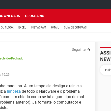
DOWNLOADS
GLOSSÁRIO
OUTLOOK
EXCEL
INSTAGRAM
GMAIL
GUIA DE COMPRAS
Seguinte
ASS
NEW
solvido
/Fechado
s 16:29
a maquina. A um tempo ela desliga e reinicia
fiz a
limpeza
de todo o Hardware e o problema
stá com um chiado como se há algum tipo de mal
roblema anterior), Ja formatei o computador e
iste.