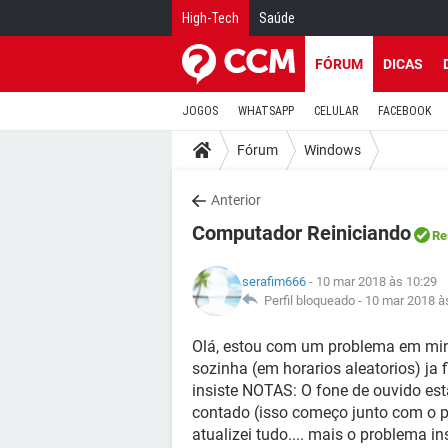
High-Tech
Saúde
FÓRUM
DICAS
JOGOS
WHATSAPP
CELULAR
FACEBOOK
Fórum
Windows
Anterior
Computador Reiniciando
Re
serafim666
- 10 mar 2018 às 10:29
Perfil bloqueado -
10 mar 2018 à
Olá, estou com um problema em minh
sozinha (em horarios aleatorios) ja 
insiste NOTAS: O fone de ouvido e
contado (isso começo junto com o p
atualizei tudo.... mais o problema ins