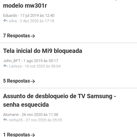
modelo mw301r
Eduardo
-
17 jul 2019 às 12:40
silva
-
2 dez 2020 às 17:18
7 Respostas
Tela inicial do Mi9 bloqueada
John_BFT
-
1 ago 2019 às 05:17
Larissa
-
16 out 2020 às 08:04
5 Respostas
Assunto de desbloqueio de TV Samsung -
senha esquecida
Atumane
-
26 nov 2020 às 11:38
ninha25
-
27 nov 2020 às 05:05
1 Respostas