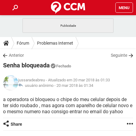
MENU
INÍCIO
JOGOS
WHATSAPP
DICAS
Fórum
Problemas Internet
CELULAR
FACEBOOK
JOGOS
WHATSAPP
DOWNLOADS
Anterior
Seguinte
OUTLOOK
EXCEL
CELULAR
FACEBOOK
Senha bloqueada
INSTAGRAM
JOGOS
GMAIL
WHATSAPP
Fechado
FÓRUM
OUTLOOK
EXCEL
GUIA DE COMPRAS
CELULAR
FACEBOOK
jussaradeabreu
- Atualizado em 20 mar 2018 às 01:33
INSTAGRAM
JOGOS
GMAIL
WHATSAPP
GLOSSÁRIO
usuário anônimo -
20 mar 2018 às 01:34
OUTLOOK
EXCEL
GUIA DE COMPRAS
CELULAR
FACEBOOK
INSTAGRAM
JOGOS
GMAIL
WHATSAPP
a operadora oi bloqueou o chipe do meu celular depois de
OUTLOOK
EXCEL
ter sido roubado , mas agora com aparelho de celular novo e
GUIA DE COMPRAS
CELULAR
FACEBOOK
o mesmo numero nao consigo entrar no email do yahoo
INSTAGRAM
GMAIL
OUTLOOK
EXCEL
GUIA DE COMPRAS
Share
INSTAGRAM
GMAIL