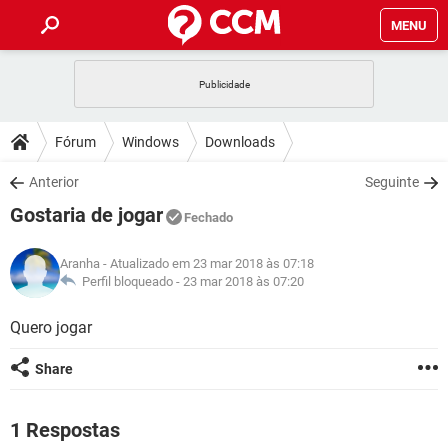
MENU
INÍCIO
JOGOS
WHATSAPP
DICAS
Fórum
Windows
Downloads
CELULAR
FACEBOOK
JOGOS
WHATSAPP
DOWNLOADS
Anterior
Seguinte
OUTLOOK
EXCEL
CELULAR
FACEBOOK
Gostaria de jogar
INSTAGRAM
JOGOS
GMAIL
WHATSAPP
Fechado
FÓRUM
OUTLOOK
EXCEL
GUIA DE COMPRAS
CELULAR
FACEBOOK
Aranha
- Atualizado em 23 mar 2018 às 07:18
INSTAGRAM
JOGOS
GMAIL
WHATSAPP
GLOSSÁRIO
Perfil bloqueado -
23 mar 2018 às 07:20
OUTLOOK
EXCEL
GUIA DE COMPRAS
CELULAR
FACEBOOK
INSTAGRAM
JOGOS
GMAIL
WHATSAPP
Quero jogar
OUTLOOK
EXCEL
GUIA DE COMPRAS
CELULAR
FACEBOOK
Share
INSTAGRAM
GMAIL
OUTLOOK
EXCEL
GUIA DE COMPRAS
INSTAGRAM
GMAIL
1 Respostas