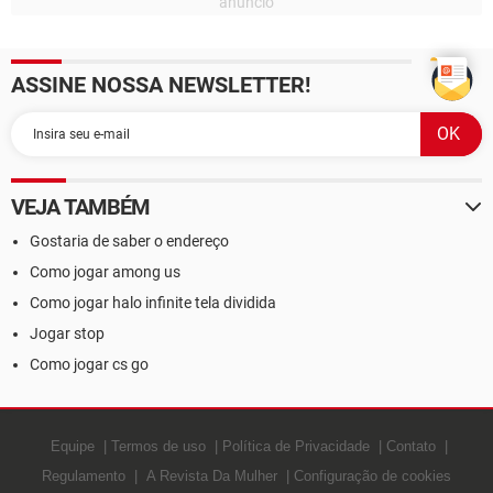
ASSINE NOSSA NEWSLETTER!
VEJA TAMBÉM
Gostaria de saber o endereço
Como jogar among us
Como jogar halo infinite tela dividida
Jogar stop
Como jogar cs go
Equipe
Termos de uso
Política de Privacidade
Contato
Regulamento
A Revista Da Mulher
Configuração de cookies