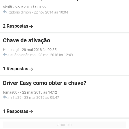
sk3lfi
-
5 out 2013 às 01:22
izidorio dimon
-
22 nov 2014 às 10:04
2 Respostas
Chave de ativação
Heltonagf
-
28 mai 2018 às 09:35
usuário anônimo
-
28 mai 2018 às 12:49
1 Respostas
Driver Easy como obter a chave?
tomas007
-
22 mar 2015 às 14:12
ninha25
-
23 mar 2015 às 05:47
1 Respostas