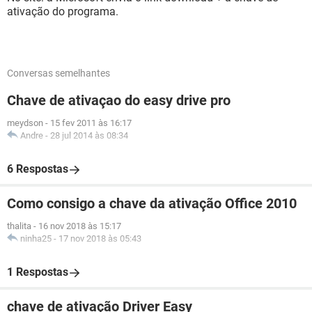
ativação do programa.
Conversas semelhantes
Chave de ativaçao do easy drive pro
meydson
-
15 fev 2011 às 16:17
Andre
-
28 jul 2014 às 08:34
6 Respostas
Como consigo a chave da ativação Office 2010
thalita
-
16 nov 2018 às 15:17
ninha25
-
17 nov 2018 às 05:43
1 Respostas
chave de ativação Driver Easy