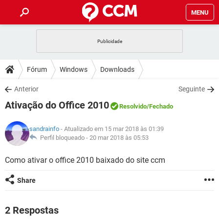
MENU
INÍCIO
JOGOS
WHATSAPP
DICAS
Fórum
Windows
Downloads
CELULAR
FACEBOOK
JOGOS
WHATSAPP
DOWNLOADS
Anterior
Seguinte
OUTLOOK
EXCEL
CELULAR
FACEBOOK
Ativação do Office 2010
INSTAGRAM
JOGOS
GMAIL
WHATSAPP
Resolvido
/Fechado
FÓRUM
OUTLOOK
EXCEL
GUIA DE COMPRAS
CELULAR
FACEBOOK
sandrainfo
- Atualizado em 15 mar 2018 às 01:39
INSTAGRAM
JOGOS
GMAIL
WHATSAPP
GLOSSÁRIO
Perfil bloqueado -
20 mar 2018 às 05:53
OUTLOOK
EXCEL
GUIA DE COMPRAS
CELULAR
FACEBOOK
INSTAGRAM
JOGOS
GMAIL
WHATSAPP
Como ativar o office 2010 baixado do site ccm
OUTLOOK
EXCEL
GUIA DE COMPRAS
CELULAR
FACEBOOK
Share
INSTAGRAM
GMAIL
OUTLOOK
EXCEL
GUIA DE COMPRAS
INSTAGRAM
GMAIL
2 Respostas