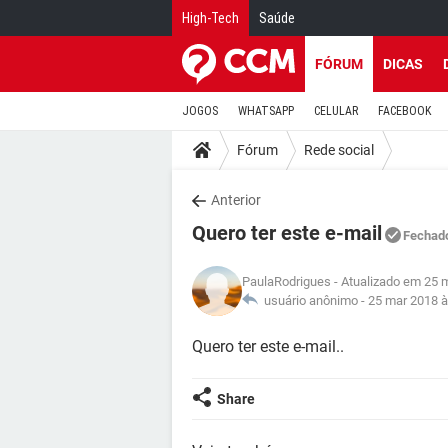
High-Tech
Saúde
FÓRUM
DICAS
JOGOS
WHATSAPP
CELULAR
FACEBOOK
Fórum
Rede social
Anterior
Quero ter este e-mail
Fechad
PaulaRodrigues
- Atualizado em 25 
usuário anônimo -
25 mar 2018 à
Quero ter este e-mail..
Share