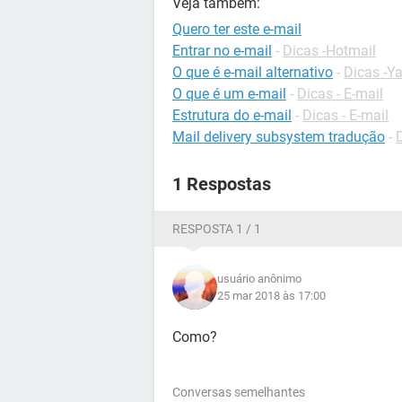
Veja também:
Quero ter este e-mail
Entrar no e-mail
-
Dicas -Hotmail
O que é e-mail alternativo
-
Dicas -Y
O que é um e-mail
-
Dicas - E-mail
Estrutura do e-mail
-
Dicas - E-mail
Mail delivery subsystem tradução
-
1 Respostas
RESPOSTA 1 / 1
usuário anônimo
25 mar 2018 às 17:00
Como?
Conversas semelhantes