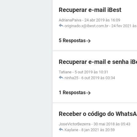
Recuperar e-mail iBest
AdrianaPaiva
-
24 abr 2019 às 16:09
originado.x@ibest.com.br
-
24 fev 2021 às
5 Respostas
Recuperar e-mail e senha iB
Tatiane
-
5 out 2019 às 10:31
ninha25
-
6 out 2019 às 03:34
1 Respostas
Receber o código do WhatsA
JoseVictorBezerra
-
30 mai 2018 às 05:43
Kaylane
-
8 jan 2021 às 20:59