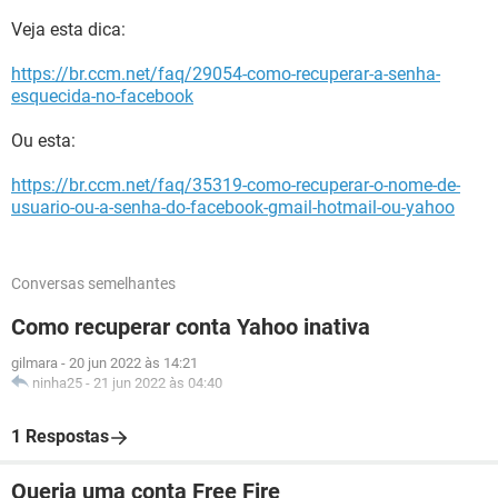
Veja esta dica:
https://br.ccm.net/faq/29054-como-recuperar-a-senha-
esquecida-no-facebook
Ou esta:
https://br.ccm.net/faq/35319-como-recuperar-o-nome-de-
usuario-ou-a-senha-do-facebook-gmail-hotmail-ou-yahoo
Conversas semelhantes
Como recuperar conta Yahoo inativa
gilmara
-
20 jun 2022 às 14:21
ninha25
-
21 jun 2022 às 04:40
1 Respostas
Queria uma conta Free Fire