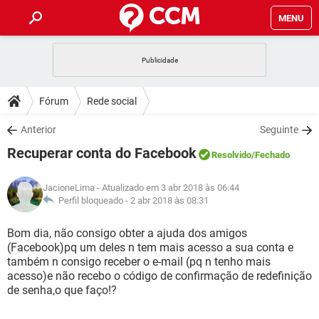
MENU
INÍCIO
JOGOS
WHATSAPP
DICAS
Fórum
Rede social
CELULAR
FACEBOOK
JOGOS
WHATSAPP
DOWNLOADS
Anterior
Seguinte
OUTLOOK
EXCEL
CELULAR
FACEBOOK
Recuperar conta do Facebook
INSTAGRAM
JOGOS
GMAIL
WHATSAPP
Resolvido
/Fechado
FÓRUM
OUTLOOK
EXCEL
GUIA DE COMPRAS
CELULAR
FACEBOOK
JacioneLima
- Atualizado em 3 abr 2018 às 06:44
INSTAGRAM
JOGOS
GMAIL
WHATSAPP
GLOSSÁRIO
Perfil bloqueado -
2 abr 2018 às 08:31
OUTLOOK
EXCEL
GUIA DE COMPRAS
CELULAR
FACEBOOK
INSTAGRAM
JOGOS
GMAIL
WHATSAPP
Bom dia, não consigo obter a ajuda dos amigos
OUTLOOK
EXCEL
(Facebook)pq um deles n tem mais acesso a sua conta e
GUIA DE COMPRAS
CELULAR
FACEBOOK
também n consigo receber o e-mail (pq n tenho mais
INSTAGRAM
GMAIL
acesso)e não recebo o código de confirmação de redefinição
OUTLOOK
EXCEL
GUIA DE COMPRAS
de senha,o que faço!?
INSTAGRAM
GMAIL