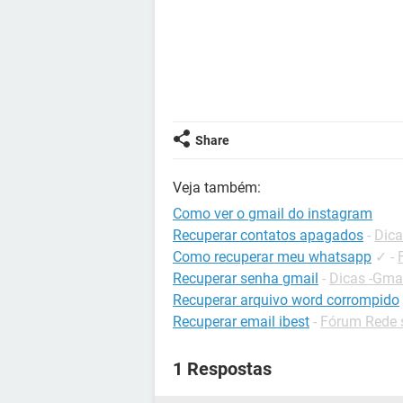
Share
Veja também:
Como ver o gmail do instagram
Recuperar contatos apagados
-
Dica
Como recuperar meu whatsapp
✓
-
Recuperar senha gmail
-
Dicas -Gma
Recuperar arquivo word corrompido
Recuperar email ibest
-
Fórum Rede 
1 Respostas