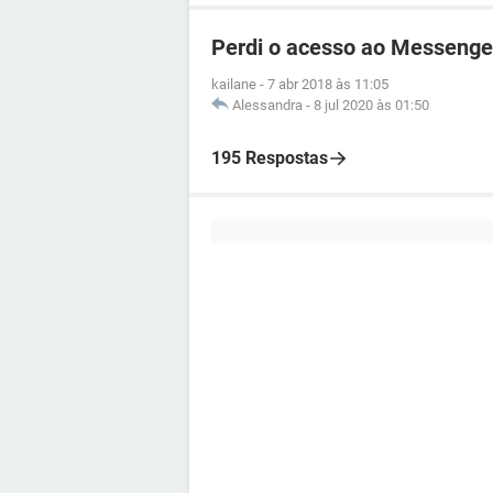
Perdi o acesso ao Messenge
kailane
-
7 abr 2018 às 11:05
Alessandra
-
8 jul 2020 às 01:50
195 Respostas