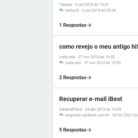
Tatiane
-
5 out 2019 às 10:31
ninha25
-
6 out 2019 às 03:34
1 Respostas
como revejo o meu antigo hi
carla reis
-
27 nov 2014 às 19:52
carla reis
-
27 nov 2014 às 19:55
2 Respostas
Recuperar e-mail iBest
AdrianaPaiva
-
24 abr 2019 às 16:09
originado.x@ibest.com.br
-
24 fev 2021 às
5 Respostas