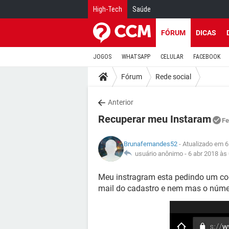
High-Tech
Saúde
FÓRUM
DICAS
JOGOS
WHATSAPP
CELULAR
FACEBOOK
Fórum
Rede social
Anterior
Recuperar meu Instaram
Fe
Brunafernandes52
- Atualizado em 6
usuário anônimo -
6 abr 2018 às
Meu instragram esta pedindo um co
mail do cadastro e nem mas o núme