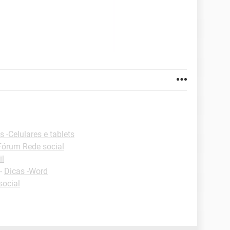
s -Celulares e tablets
Fórum Rede social
il
-
Dicas -Word
social