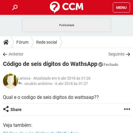
MENU
INÍCIO
JOGOS
WHATSAPP
DICAS
Fórum
Rede social
CELULAR
FACEBOOK
JOGOS
WHATSAPP
DOWNLOADS
Anterior
Seguinte
OUTLOOK
EXCEL
CELULAR
FACEBOOK
Código de seis dígitos do WathsApp
INSTAGRAM
JOGOS
GMAIL
WHATSAPP
Fechado
FÓRUM
OUTLOOK
EXCEL
GUIA DE COMPRAS
CELULAR
FACEBOOK
Larissa
- Atualizado em 6 abr 2018 às 01:26
INSTAGRAM
JOGOS
GMAIL
WHATSAPP
GLOSSÁRIO
usuário anônimo -
6 abr 2018 às 01:27
OUTLOOK
EXCEL
GUIA DE COMPRAS
CELULAR
FACEBOOK
INSTAGRAM
JOGOS
GMAIL
WHATSAPP
Qual e o codigo de seis digitos do wattsaap??
OUTLOOK
EXCEL
GUIA DE COMPRAS
CELULAR
FACEBOOK
Share
INSTAGRAM
GMAIL
OUTLOOK
EXCEL
GUIA DE COMPRAS
Veja também:
INSTAGRAM
GMAIL