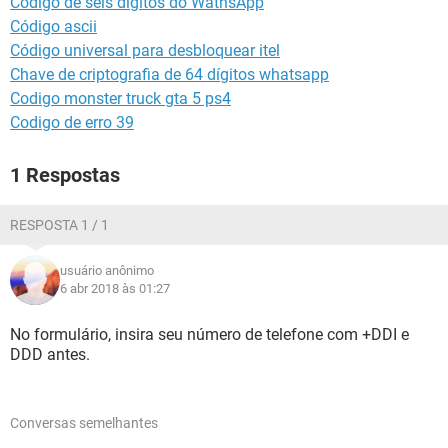
Código de seis dígitos do WathsApp
GUIA DE COMPRAS
Código ascii
Código universal para desbloquear itel
Chave de criptografia de 64 dígitos whatsapp
Codigo monster truck gta 5 ps4
Codigo de erro 39
1 Respostas
RESPOSTA 1 / 1
usuário anônimo
6 abr 2018 às 01:27
No formulário, insira seu número de telefone com +DDI e
DDD antes.
Conversas semelhantes