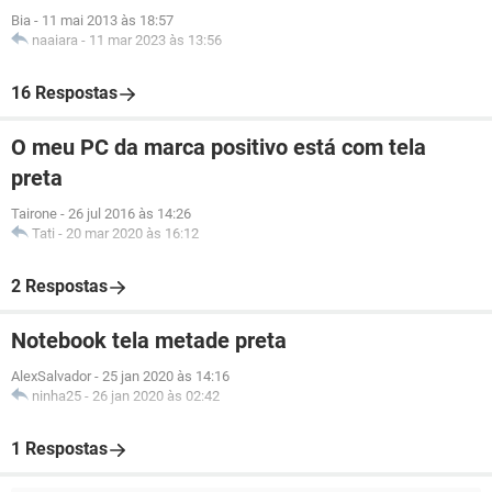
Bia
-
11 mai 2013 às 18:57
naaiara
-
11 mar 2023 às 13:56
16 Respostas
O meu PC da marca positivo está com tela
preta
Tairone
-
26 jul 2016 às 14:26
Tati
-
20 mar 2020 às 16:12
2 Respostas
Notebook tela metade preta
AlexSalvador
-
25 jan 2020 às 14:16
ninha25
-
26 jan 2020 às 02:42
1 Respostas