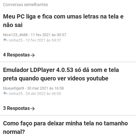
Conversas semelhantes
Meu PC liga e fica com umas letras na tela e
não sai
Nice123_4688
-
11 fev 2021 às 00:57
ninha25
-
12 fev 2021 às 04:37
4 Respostas
Emulador LDPlayer 4.0.53 só dá som e tela
preta quando quero ver videos youtube
blueyetiger8
-
30 mar 2021 às 16:58
ninha25
-
24 abr 2022 às 06:00
3 Respostas
Como faço para deixar minha tela no tamanho
normal?