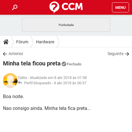
MENU
INÍCIO
JOGOS
WHATSAPP
DICAS
Fórum
Hardware
CELULAR
FACEBOOK
JOGOS
WHATSAPP
DOWNLOADS
Anterior
Seguinte
OUTLOOK
EXCEL
CELULAR
FACEBOOK
Minha tela ficou preta
INSTAGRAM
JOGOS
GMAIL
WHATSAPP
Fechado
FÓRUM
OUTLOOK
EXCEL
GUIA DE COMPRAS
CELULAR
FACEBOOK
Talita
- Atualizado em 8 abr 2018 às 01:58
INSTAGRAM
JOGOS
GMAIL
WHATSAPP
GLOSSÁRIO
Perfil bloqueado -
8 abr 2018 às 06:57
OUTLOOK
EXCEL
GUIA DE COMPRAS
CELULAR
FACEBOOK
INSTAGRAM
JOGOS
GMAIL
WHATSAPP
Boa noite.
OUTLOOK
EXCEL
GUIA DE COMPRAS
CELULAR
FACEBOOK
Nao consigo ainda. Minha tela fica preta...
INSTAGRAM
GMAIL
OUTLOOK
EXCEL
GUIA DE COMPRAS
INSTAGRAM
GMAIL