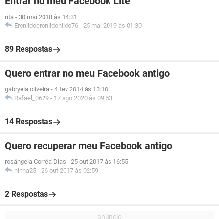
Entrar no meu Facebook Lite
rita
-
30 mai 2018 às 14:31
Eronildoeronildonildo76
-
25 mai 2019 às 01:30
89 Respostas
Quero entrar no meu Facebook antigo
gabryela oliveira
-
4 fev 2014 às 13:10
Rafael_0629
-
17 ago 2020 às 09:53
14 Respostas
Quero recuperar meu Facebook antigo
rosângela Corrêa Dias
-
25 out 2017 às 16:55
ninha25
-
26 out 2017 às 02:59
2 Respostas