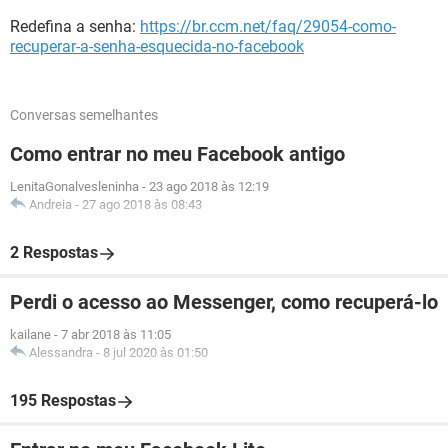
Redefina a senha:
https://br.ccm.net/faq/29054-como-
recuperar-a-senha-esquecida-no-facebook
Conversas semelhantes
Como entrar no meu Facebook antigo
LenitaGonalvesleninha
-
23 ago 2018 às 12:19
Andreia
-
27 ago 2018 às 08:43
2 Respostas
Perdi o acesso ao Messenger, como recuperá-lo
kailane
-
7 abr 2018 às 11:05
Alessandra
-
8 jul 2020 às 01:50
195 Respostas