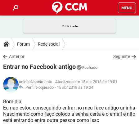
MENU
INÍCIO
JOGOS
WHATSAPP
DICAS
Fórum
Rede social
CELULAR
FACEBOOK
JOGOS
WHATSAPP
DOWNLOADS
Anterior
Seguinte
OUTLOOK
EXCEL
CELULAR
FACEBOOK
Entrar no Facebook antigo
INSTAGRAM
JOGOS
GMAIL
WHATSAPP
Fechado
FÓRUM
OUTLOOK
EXCEL
GUIA DE COMPRAS
CELULAR
FACEBOOK
AninhaNascimento
- Atualizado em 15 abr 2018 às 19:01
INSTAGRAM
JOGOS
GMAIL
WHATSAPP
GLOSSÁRIO
Perfil bloqueado -
15 abr 2018 às 19:04
OUTLOOK
EXCEL
GUIA DE COMPRAS
CELULAR
FACEBOOK
INSTAGRAM
JOGOS
GMAIL
WHATSAPP
Bom dia,
OUTLOOK
EXCEL
Eu nao estou conseguindo entrar no meu face antigo aninha
GUIA DE COMPRAS
CELULAR
FACEBOOK
Nascimento como faço coloco a senha certa e o email e não
INSTAGRAM
GMAIL
está entrando entra outra pessoa como isso
OUTLOOK
EXCEL
GUIA DE COMPRAS
INSTAGRAM
GMAIL