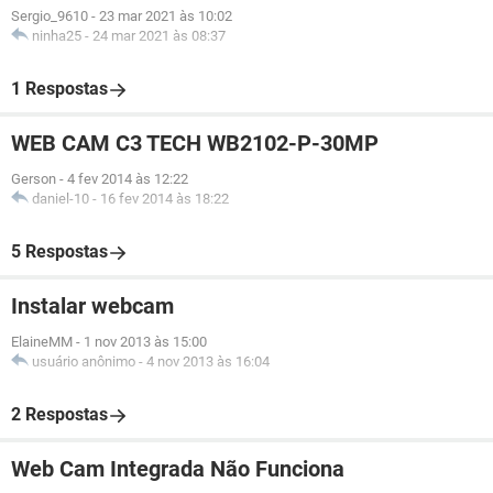
Sergio_9610
-
23 mar 2021 às 10:02
ninha25
-
24 mar 2021 às 08:37
1 Respostas
WEB CAM C3 TECH WB2102-P-30MP
Gerson
-
4 fev 2014 às 12:22
daniel-10
-
16 fev 2014 às 18:22
5 Respostas
Instalar webcam
ElaineMM
-
1 nov 2013 às 15:00
usuário anônimo
-
4 nov 2013 às 16:04
2 Respostas
Web Cam Integrada Não Funciona