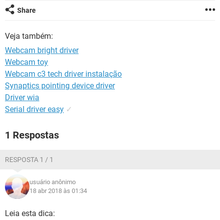
GUIA DE COMPRAS
Share
Veja também:
Webcam bright driver
Webcam toy
Webcam c3 tech driver instalação
Synaptics pointing device driver
Driver wia
Serial driver easy
✓
1 Respostas
RESPOSTA 1 / 1
usuário anônimo
18 abr 2018 às 01:34
Leia esta dica: