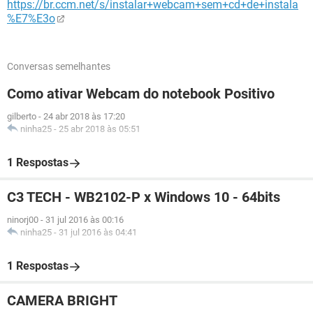
https://br.ccm.net/s/instalar+webcam+sem+cd+de+instala
%E7%E3o
Conversas semelhantes
Como ativar Webcam do notebook Positivo
gilberto
-
24 abr 2018 às 17:20
ninha25
-
25 abr 2018 às 05:51
1 Respostas
C3 TECH - WB2102-P x Windows 10 - 64bits
ninorj00
-
31 jul 2016 às 00:16
ninha25
-
31 jul 2016 às 04:41
1 Respostas
CAMERA BRIGHT