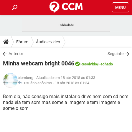
MENU
INÍCIO
JOGOS
WHATSAPP
DICAS
Fórum
Áudio e vídeo
CELULAR
FACEBOOK
JOGOS
WHATSAPP
DOWNLOADS
Anterior
Seguinte
OUTLOOK
EXCEL
CELULAR
FACEBOOK
Minha webcam bright 0046
INSTAGRAM
JOGOS
GMAIL
WHATSAPP
Resolvido
/Fechado
FÓRUM
OUTLOOK
EXCEL
GUIA DE COMPRAS
CELULAR
FACEBOOK
blomberg
- Atualizado em 18 abr 2018 às 01:33
INSTAGRAM
JOGOS
GMAIL
WHATSAPP
GLOSSÁRIO
usuário anônimo -
18 abr 2018 às 01:34
OUTLOOK
EXCEL
GUIA DE COMPRAS
CELULAR
FACEBOOK
INSTAGRAM
JOGOS
GMAIL
WHATSAPP
Bom dia, não consigo mais instalar o drive nem com cd nem
OUTLOOK
EXCEL
nada ela tem som mas some a imagem e tem imagem e
GUIA DE COMPRAS
CELULAR
FACEBOOK
some o som
INSTAGRAM
GMAIL
OUTLOOK
EXCEL
GUIA DE COMPRAS
INSTAGRAM
GMAIL