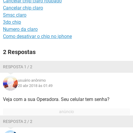
Cancelar chip claro roubado
GUIA DE COMPRAS
Cancelar chip claro
Smsc claro
3dp chip
Numero da claro
Como desativar o chip no iphone
2 Respostas
RESPOSTA 1 / 2
usuário anônimo
20 abr 2018 às 01:49
Veja com a sua Operadora. Seu celular tem senha?
RESPOSTA 2 / 2