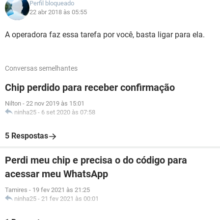
Perfil bloqueado
22 abr 2018 às 05:55
A operadora faz essa tarefa por você, basta ligar para ela.
Conversas semelhantes
Chip perdido para receber confirmação
Nilton
-
22 nov 2019 às 15:01
ninha25
-
6 set 2020 às 07:58
5 Respostas
Perdi meu chip e precisa o do código para
acessar meu WhatsApp
Tamires
-
19 fev 2021 às 21:25
ninha25
-
21 fev 2021 às 00:01