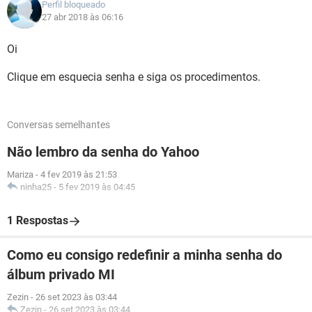
Perfil bloqueado
27 abr 2018 às 06:16
Oi
Clique em esquecia senha e siga os procedimentos.
Conversas semelhantes
Não lembro da senha do Yahoo
Mariza
-
4 fev 2019 às 21:53
ninha25
-
5 fev 2019 às 04:45
1 Respostas
Como eu consigo redefinir a minha senha do
álbum privado MI
Zezin
-
26 set 2023 às 03:44
Zezin
-
26 set 2023 às 03:44