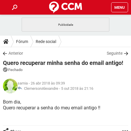
MENU
INÍCIO
JOGOS
WHATSAPP
DICAS
Fórum
Rede social
CELULAR
FACEBOOK
JOGOS
WHATSAPP
DOWNLOADS
Anterior
Seguinte
OUTLOOK
EXCEL
CELULAR
FACEBOOK
Quero recuperar minha senha do email antigo!
INSTAGRAM
JOGOS
GMAIL
WHATSAPP
FÓRUM
OUTLOOK
EXCEL
Fechado
GUIA DE COMPRAS
CELULAR
FACEBOOK
INSTAGRAM
JOGOS
GMAIL
WHATSAPP
GLOSSÁRIO
OUTLOOK
samia
- 26 abr 2018 às 09:39
EXCEL
GUIA DE COMPRAS
CELULAR
FACEBOOK
ClemersonAlexandre -
5 out 2018 às 21:16
INSTAGRAM
JOGOS
GMAIL
WHATSAPP
OUTLOOK
EXCEL
Bom dia,
GUIA DE COMPRAS
CELULAR
FACEBOOK
Quero recuperar a senha do meu email antigo !!
INSTAGRAM
GMAIL
OUTLOOK
EXCEL
GUIA DE COMPRAS
INSTAGRAM
GMAIL