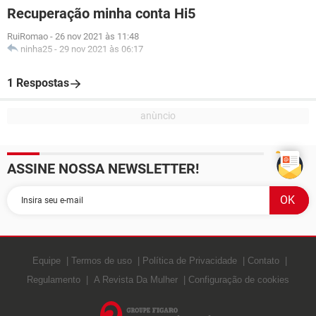
Recuperação minha conta Hi5
RuiRomao
-
26 nov 2021 às 11:48
ninha25
-
29 nov 2021 às 06:17
1 Respostas
ASSINE NOSSA NEWSLETTER!
Equipe
Termos de uso
Política de Privacidade
Contato
Regulamento
A Revista Da Mulher
Configuração de cookies