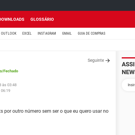
DOWNLOADS
GLOSSÁRIO
OUTLOOK
EXCEL
INSTAGRAM
GMAIL
GUIA DE COMPRAS
Seguinte
ASS
NEW
o
/Fechado
8 às 03:48
 06:19
 por outro número sem ser o que eu quero usar no