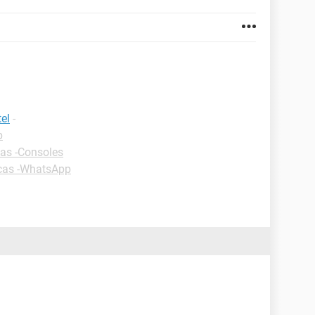
el
-
p
as -Consoles
cas -WhatsApp