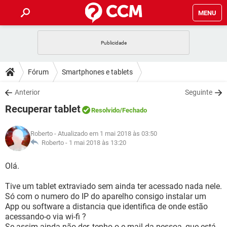
MENU
INÍCIO
JOGOS
WHATSAPP
DICAS
Fórum
Smartphones e tablets
CELULAR
FACEBOOK
JOGOS
WHATSAPP
DOWNLOADS
Anterior
Seguinte
OUTLOOK
EXCEL
CELULAR
FACEBOOK
Recuperar tablet
INSTAGRAM
JOGOS
GMAIL
WHATSAPP
Resolvido
/Fechado
FÓRUM
OUTLOOK
EXCEL
GUIA DE COMPRAS
CELULAR
FACEBOOK
Roberto
- Atualizado em 1 mai 2018 às 03:50
INSTAGRAM
JOGOS
GMAIL
WHATSAPP
GLOSSÁRIO
Roberto -
1 mai 2018 às 13:20
OUTLOOK
EXCEL
GUIA DE COMPRAS
CELULAR
FACEBOOK
INSTAGRAM
JOGOS
GMAIL
WHATSAPP
Olá.
OUTLOOK
EXCEL
GUIA DE COMPRAS
CELULAR
FACEBOOK
Tive um tablet extraviado sem ainda ter acessado nada nele.
INSTAGRAM
GMAIL
Só com o numero do IP do aparelho consigo instalar um
OUTLOOK
EXCEL
GUIA DE COMPRAS
App ou software a distancia que identifica de onde estão
INSTAGRAM
GMAIL
acessando-o via wi-fi ?
Se assim ainda não der, tenho o e-mail da pessoa, que está