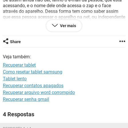
GUIA DE COMPRAS
acessando, e o nome dele onde acessa o zap e o face
através do aparelho. Dessa forma tem como saber assim
que essa pessoa acessar o aparelho na net, ou independente
dele entrar na net, tendo esses dados ? Agora não está
Ver mais
acessando mais. Das vezes que acessou já tem como saber
onde ele está com o tablet se for wi-fi privado ou ter
acessado de um aberto, mostra localidade ?
Share
Obrigado
Veja também:
Recuperar tablet
Como resetar tablet samsung
Tablet lento
Recuperar contatos apagados
Recuperar arquivo word corrompido
Recuperar senha gmail
4 Respostas