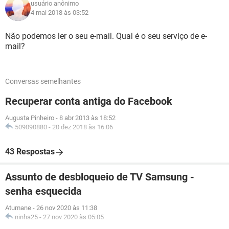
usuário anônimo
4 mai 2018 às 03:52
Não podemos ler o seu e-mail. Qual é o seu serviço de e-
mail?
Conversas semelhantes
Recuperar conta antiga do Facebook
Augusta Pinheiro
-
8 abr 2013 às 18:52
509090880
-
20 dez 2018 às 16:06
43 Respostas
Assunto de desbloqueio de TV Samsung -
senha esquecida
Atumane
-
26 nov 2020 às 11:38
ninha25
-
27 nov 2020 às 05:05