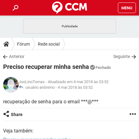
MENU
INÍCIO
JOGOS
WHATSAPP
DICAS
Fórum
Rede social
CELULAR
FACEBOOK
JOGOS
WHATSAPP
DOWNLOADS
Anterior
Seguinte
OUTLOOK
EXCEL
CELULAR
FACEBOOK
Preciso recuperar minha senha
INSTAGRAM
JOGOS
GMAIL
WHATSAPP
Fechado
FÓRUM
OUTLOOK
EXCEL
GUIA DE COMPRAS
CELULAR
FACEBOOK
JooLinoTomas
- Atualizado em 4 mai 2018 às 03:52
INSTAGRAM
JOGOS
GMAIL
WHATSAPP
GLOSSÁRIO
usuário anônimo -
4 mai 2018 às 03:52
OUTLOOK
EXCEL
GUIA DE COMPRAS
CELULAR
FACEBOOK
INSTAGRAM
JOGOS
GMAIL
WHATSAPP
recuperação de senha para o email ***@***
OUTLOOK
EXCEL
GUIA DE COMPRAS
CELULAR
FACEBOOK
Share
INSTAGRAM
GMAIL
OUTLOOK
EXCEL
GUIA DE COMPRAS
Veja também:
INSTAGRAM
GMAIL