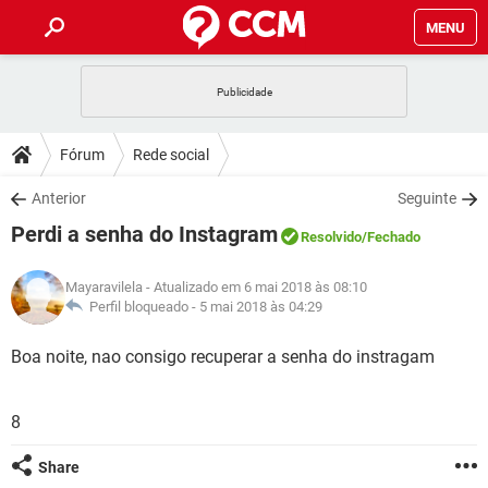
MENU
INÍCIO
JOGOS
WHATSAPP
DICAS
Fórum
Rede social
CELULAR
FACEBOOK
JOGOS
WHATSAPP
DOWNLOADS
Anterior
Seguinte
OUTLOOK
EXCEL
CELULAR
FACEBOOK
Perdi a senha do Instagram
INSTAGRAM
JOGOS
GMAIL
WHATSAPP
Resolvido
/Fechado
FÓRUM
OUTLOOK
EXCEL
GUIA DE COMPRAS
CELULAR
FACEBOOK
Mayaravilela
- Atualizado em 6 mai 2018 às 08:10
INSTAGRAM
JOGOS
GMAIL
WHATSAPP
GLOSSÁRIO
Perfil bloqueado -
5 mai 2018 às 04:29
OUTLOOK
EXCEL
GUIA DE COMPRAS
CELULAR
FACEBOOK
INSTAGRAM
JOGOS
GMAIL
WHATSAPP
Boa noite, nao consigo recuperar a senha do instragam
OUTLOOK
EXCEL
GUIA DE COMPRAS
CELULAR
FACEBOOK
INSTAGRAM
GMAIL
8
OUTLOOK
EXCEL
GUIA DE COMPRAS
INSTAGRAM
GMAIL
Share