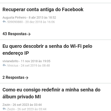
Recuperar conta antiga do Facebook
Augusta Pinheiro
-
8 abr 2013 às 18:52
509090880
-
20 dez 2018 às 16:06
43 Respostas
Eu quero descobrir a senha do Wi-Fi pelo
endereço IP
vivianebrito
-
11 nov 2018 às 19:05
Vinicius
-
24 set 2019 às 08:48
2 Respostas
Como eu consigo redefinir a minha senha do
álbum privado MI
Zezin
-
26 set 2023 às 03:44
Zezin
-
26 set 2023 às 03:44