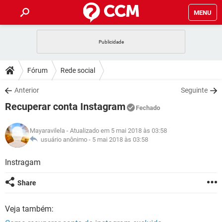
MENU
INÍCIO
JOGOS
WHATSAPP
DICAS
Fórum
Rede social
CELULAR
FACEBOOK
JOGOS
WHATSAPP
DOWNLOADS
Anterior
Seguinte
OUTLOOK
EXCEL
CELULAR
FACEBOOK
Recuperar conta Instagram
INSTAGRAM
JOGOS
GMAIL
WHATSAPP
Fechado
FÓRUM
OUTLOOK
EXCEL
GUIA DE COMPRAS
CELULAR
FACEBOOK
Mayaravilela
- Atualizado em 5 mai 2018 às 03:58
INSTAGRAM
JOGOS
GMAIL
WHATSAPP
GLOSSÁRIO
usuário anônimo -
5 mai 2018 às 03:58
OUTLOOK
EXCEL
GUIA DE COMPRAS
CELULAR
FACEBOOK
INSTAGRAM
JOGOS
GMAIL
WHATSAPP
Instragam
OUTLOOK
EXCEL
GUIA DE COMPRAS
CELULAR
FACEBOOK
Share
INSTAGRAM
GMAIL
OUTLOOK
EXCEL
GUIA DE COMPRAS
Veja também:
INSTAGRAM
GMAIL