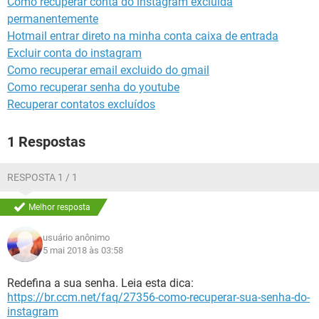
Como recuperar conta do instagram excluida
GUIA DE COMPRAS
permanentemente
Hotmail entrar direto na minha conta caixa de entrada
Excluir conta do instagram
Como recuperar email excluido do gmail
Como recuperar senha do youtube
Recuperar contatos excluídos
1 Respostas
RESPOSTA 1 / 1
Melhor resposta
usuário anônimo
5 mai 2018 às 03:58
Redefina a sua senha. Leia esta dica:
https://br.ccm.net/faq/27356-como-recuperar-sua-senha-do-
instagram