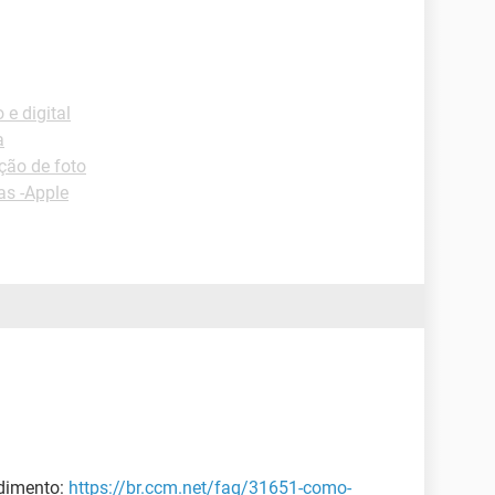
 e digital
a
ção de foto
as -Apple
edimento:
https://br.ccm.net/faq/31651-como-