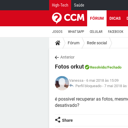
High-Tech
Saúde
FÓRUM
DICAS
JOGOS
WHATSAPP
CELULAR
FACEBOOK
Fórum
Rede social
Anterior
Fotos orkut
Resolvido
/Fechado
Vanessa
- 6 mai 2018 às 15:09
Perfil bloqueado -
7 mai 2018 às
é possivel recuperar as fotos, mesm
desativado?
Share