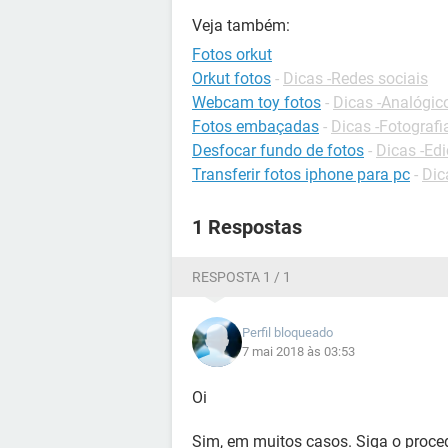
Veja também:
Fotos orkut
Orkut fotos
-
Dicas -Redes sociais
Webcam toy fotos
-
Dicas -Analógico
Fotos embaçadas
-
Dicas -Fotografi
Desfocar fundo de fotos
-
Dicas -Edi
Transferir fotos iphone para pc
-
Dic
1 Respostas
RESPOSTA 1 / 1
Perfil bloqueado
7 mai 2018 às 03:53
Oi
Sim, em muitos casos. Siga o proc