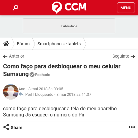
MENU
INÍCIO
JOGOS
WHATSAPP
DICAS
Fórum
Smartphones e tablets
CELULAR
FACEBOOK
JOGOS
WHATSAPP
DOWNLOADS
Anterior
Seguinte
OUTLOOK
EXCEL
CELULAR
FACEBOOK
Como faço para desbloquear o meu celular
INSTAGRAM
JOGOS
GMAIL
WHATSAPP
FÓRUM
OUTLOOK
EXCEL
Samsung
Fechado
GUIA DE COMPRAS
CELULAR
FACEBOOK
INSTAGRAM
JOGOS
GMAIL
WHATSAPP
GLOSSÁRIO
OUTLOOK
EXCEL
Ana
- 8 mai 2018 às 09:05
GUIA DE COMPRAS
CELULAR
FACEBOOK
Perfil bloqueado -
8 mai 2018 às 11:37
INSTAGRAM
JOGOS
GMAIL
WHATSAPP
OUTLOOK
EXCEL
como faço para desbloquear a tela do meu aparelho
GUIA DE COMPRAS
CELULAR
FACEBOOK
INSTAGRAM
GMAIL
Samsung J5 esqueci o número do Pin
OUTLOOK
EXCEL
GUIA DE COMPRAS
Share
INSTAGRAM
GMAIL