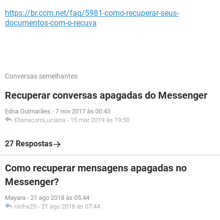
https://br.ccm.net/faq/5981-como-recuperar-seus-
documentos-com-o-recuva
Conversas semelhantes
Recuperar conversas apagadas do Messenger
Edna Guimarães
-
7 nov 2017 às 00:43
ElianacomLuciana
-
15 mar 2019 às 19:50
27 Respostas
Como recuperar mensagens apagadas no
Messenger?
Mayara
-
21 ago 2018 às 05:44
ninha25
-
21 ago 2018 às 07:44