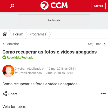
MENU
INÍCIO
JOGOS
WHATSAPP
DICAS
Fórum
Programas
CELULAR
FACEBOOK
JOGOS
WHATSAPP
DOWNLOADS
Anterior
Seguinte
OUTLOOK
EXCEL
CELULAR
FACEBOOK
Como recuperar as fotos e vídeos apagados
INSTAGRAM
JOGOS
GMAIL
WHATSAPP
FÓRUM
OUTLOOK
EXCEL
Resolvido
/Fechado
GUIA DE COMPRAS
CELULAR
FACEBOOK
INSTAGRAM
JOGOS
GMAIL
WHATSAPP
GLOSSÁRIO
OUTLOOK
Oliveira
- Atualizado em 12 mai 2018 às 05:11
EXCEL
GUIA DE COMPRAS
CELULAR
FACEBOOK
Perfil bloqueado -
12 mai 2018 às 05:13
INSTAGRAM
JOGOS
GMAIL
WHATSAPP
OUTLOOK
EXCEL
Como recuperar as fotos e vídeos apagados
GUIA DE COMPRAS
CELULAR
FACEBOOK
INSTAGRAM
GMAIL
OUTLOOK
EXCEL
Share
GUIA DE COMPRAS
INSTAGRAM
GMAIL
Veja também: