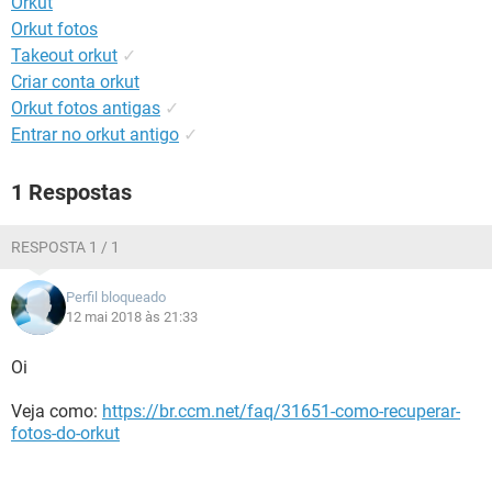
Orkut
GUIA DE COMPRAS
Orkut fotos
Takeout orkut
✓
Criar conta orkut
Orkut fotos antigas
✓
Entrar no orkut antigo
✓
1 Respostas
RESPOSTA 1 / 1
Perfil bloqueado
12 mai 2018 às 21:33
Oi
Veja como:
https://br.ccm.net/faq/31651-como-recuperar-
fotos-do-orkut