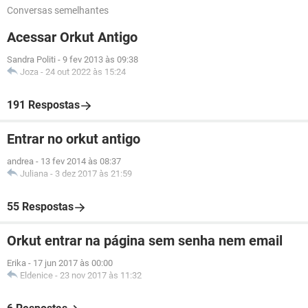
Conversas semelhantes
Acessar Orkut Antigo
Sandra Politi
-
9 fev 2013 às 09:38
Joza
-
24 out 2022 às 15:24
191 Respostas
Entrar no orkut antigo
andrea
-
13 fev 2014 às 08:37
Juliana
-
3 dez 2017 às 21:59
55 Respostas
Orkut entrar na página sem senha nem email
Erika
-
17 jun 2017 às 00:00
Eldenice
-
23 nov 2017 às 11:32