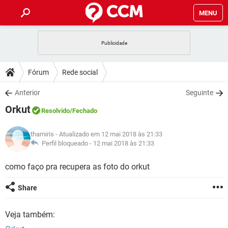
MENU
INÍCIO
JOGOS
WHATSAPP
DICAS
Fórum
Rede social
CELULAR
FACEBOOK
JOGOS
WHATSAPP
DOWNLOADS
Anterior
Seguinte
OUTLOOK
EXCEL
CELULAR
FACEBOOK
Orkut
INSTAGRAM
JOGOS
GMAIL
WHATSAPP
Resolvido
/Fechado
FÓRUM
OUTLOOK
EXCEL
GUIA DE COMPRAS
CELULAR
FACEBOOK
thamiris
- Atualizado em 12 mai 2018 às 21:33
INSTAGRAM
JOGOS
GMAIL
WHATSAPP
GLOSSÁRIO
Perfil bloqueado -
12 mai 2018 às 21:33
OUTLOOK
EXCEL
GUIA DE COMPRAS
CELULAR
FACEBOOK
INSTAGRAM
JOGOS
GMAIL
WHATSAPP
como faço pra recupera as foto do orkut
OUTLOOK
EXCEL
GUIA DE COMPRAS
CELULAR
FACEBOOK
Share
INSTAGRAM
GMAIL
OUTLOOK
EXCEL
GUIA DE COMPRAS
Veja também:
INSTAGRAM
GMAIL